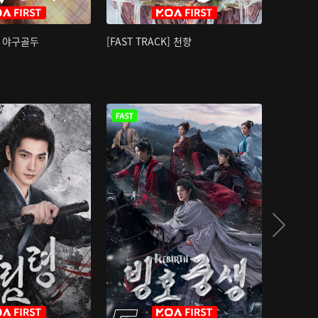
K] 야구골두
[FAST TRACK] 천향
소오강호 