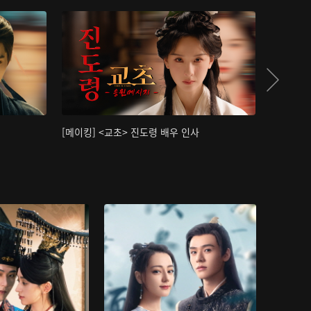
[메이킹] <교초> 진도령 배우 인사
[메이킹]