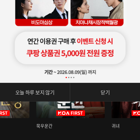
오늘 하루 보지 않기
닫기
묵우운간
귀녀