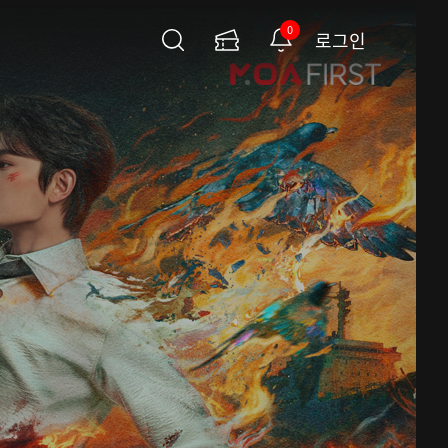
0
로그인
검
이
알
색
용
림
권
페
이
지