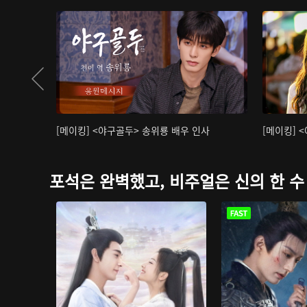
[메이킹] <야구골두> 송위룡 배우 인사
[메이킹] 
포석은 완벽했고, 비주얼은 신의 한 수