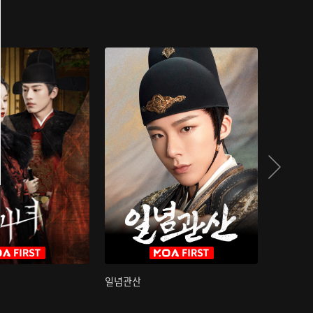
일념관산
국색방화