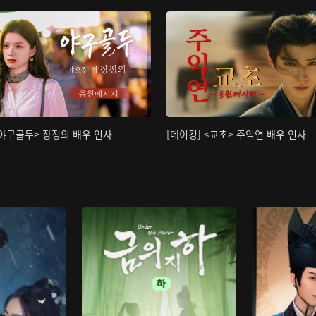
<야구골두> 장정의 배우 인사
[메이킹] <교초> 주익연 배우 인사