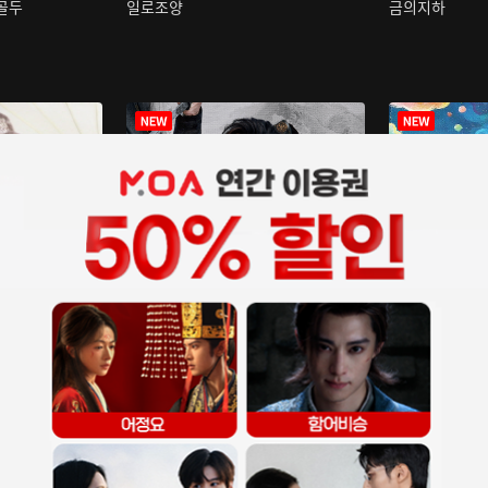
구골두
일로조양
금의지하
장중인
아재저리등니 :