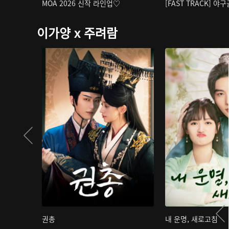
MOA 2026 신작 라인업♡
[FAST TRACK] 야
이가양 x 주려람
권총
내 운명, 새로고침