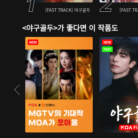
[FAST TRACK] 야구골두
[FAST T
<야구골두>가 좋다면 이 작품도