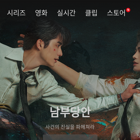
시리즈
영화
실시간
클립
스토어
N
남부당안
사건의 진실을 파헤쳐라