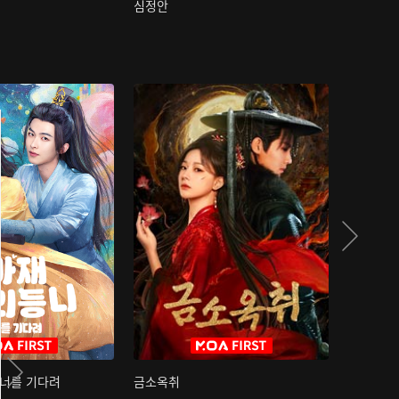
심정안
여과성음유
 너를 기다려
금소옥취
금수택심