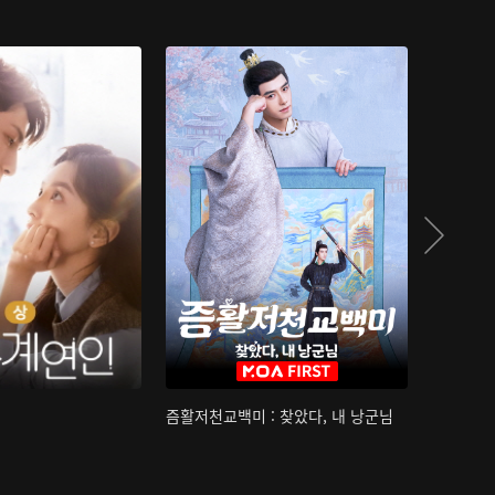
즘활저천교백미 : 찾았다, 내 낭군님
산하침