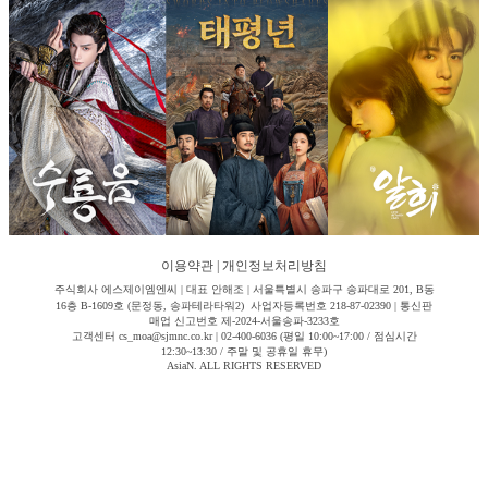
이용약관
|
개인정보처리방침
주식회사 에스제이엠엔씨 | 대표 안해조 | 서울특별시 송파구 송파대로 201, B동
16층 B-1609호 (문정동, 송파테라타워2) 사업자등록번호 218-87-02390 | 통신판
매업 신고번호 제-2024-서울송파-3233호
고객센터 cs_moa@sjmnc.co.kr | 02-400-6036 (평일 10:00~17:00 / 점심시간
12:30~13:30 / 주말 및 공휴일 휴무)
AsiaN. ALL RIGHTS RESERVED