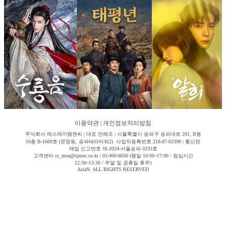
이용약관
|
개인정보처리방침
주식회사 에스제이엠엔씨 | 대표 안해조 | 서울특별시 송파구 송파대로 201, B동
16층 B-1609호 (문정동, 송파테라타워2) 사업자등록번호 218-87-02390 | 통신판
매업 신고번호 제-2024-서울송파-3233호
고객센터 cs_moa@sjmnc.co.kr | 02-400-6036 (평일 10:00~17:00 / 점심시간
12:30~13:30 / 주말 및 공휴일 휴무)
AsiaN. ALL RIGHTS RESERVED