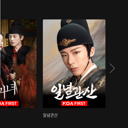
일념관산
국색방화