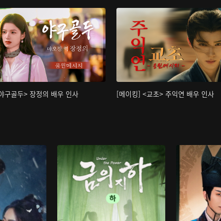
<야구골두> 장정의 배우 인사
[메이킹] <교초> 주익연 배우 인사