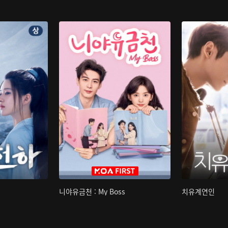
니야유금천 : My Boss
치유계연인