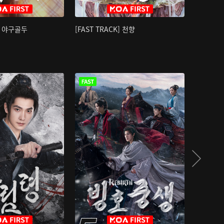
K] 야구골두
[FAST TRACK] 천향
소오강호 