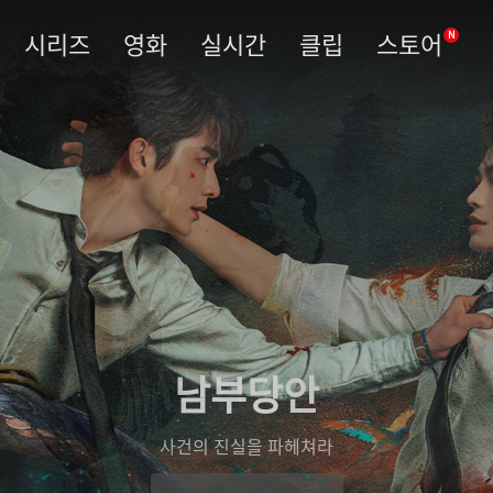
시리즈
영화
실시간
클립
스토어
N
남부당안
사건의 진실을 파헤쳐라