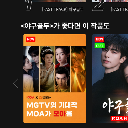
[FAST TRACK] 야구골두
[FAST T
<야구골두>가 좋다면 이 작품도