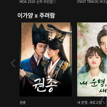
MOA 2026 신작 라인업♡
[FAST TRACK] 야
이가양 x 주려람
권총
내 운명, 새로고침