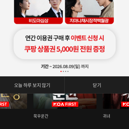
오늘 하루 보지 않기
닫기
묵우운간
귀녀