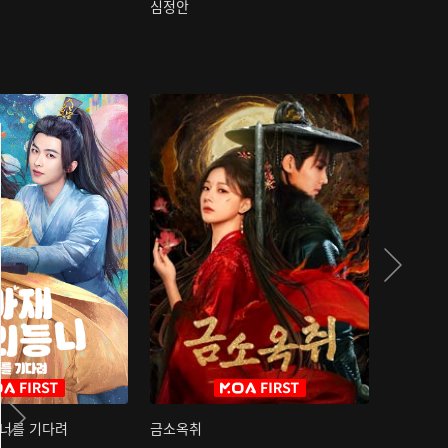
심정안
여과성음유
 너를 기다려
금소옥취
금수택심