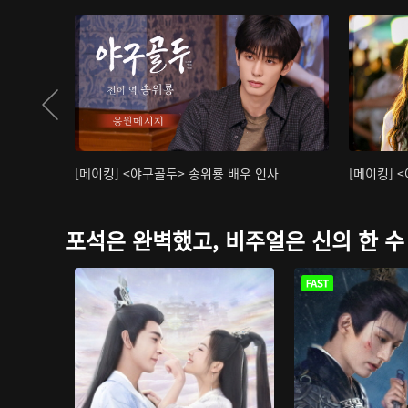
[메이킹] <야구골두> 송위룡 배우 인사
[메이킹] 
포석은 완벽했고, 비주얼은 신의 한 수