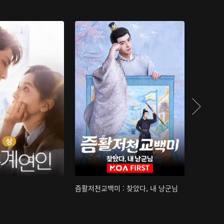
즘활저천교백미 : 찾았다, 내 낭군님
산하침