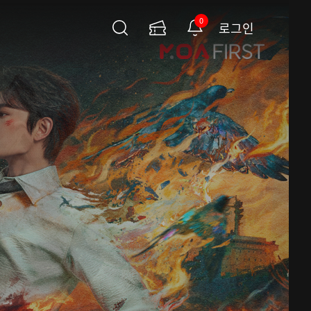
0
로그인
검
이
알
색
용
림
권
페
이
지