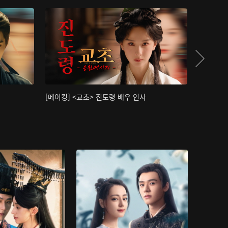
[메이킹] <교초> 진도령 배우 인사
[메이킹]