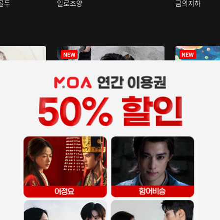
구골두
일로조양
금의지하
장중인
아재저리등니 :