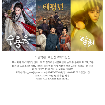
이용약관
|
개인정보처리방침
주식회사 에스제이엠엔씨 | 대표 안해조 | 서울특별시 송파구 송파대로 201, B동
16층 B-1609호 (문정동, 송파테라타워2) 사업자등록번호 218-87-02390 | 통신판
매업 신고번호 제-2024-서울송파-3233호
고객센터 cs_moa@sjmnc.co.kr | 02-400-6036 (평일 10:00~17:00 / 점심시간
12:30~13:30 / 주말 및 공휴일 휴무)
AsiaN. ALL RIGHTS RESERVED