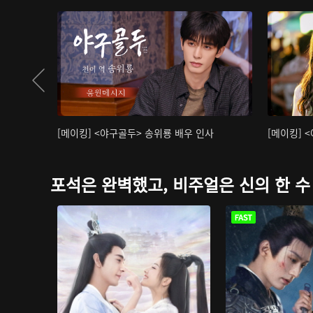
[메이킹] <야구골두> 송위룡 배우 인사
[메이킹] 
포석은 완벽했고, 비주얼은 신의 한 수