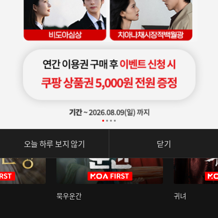
오늘 하루 보지 않기
닫기
묵우운간
귀녀