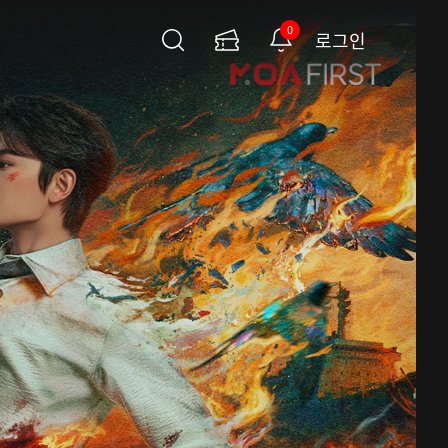
0
로그인
검
이
알
색
용
림
권
페
이
지