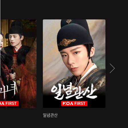
일념관산
국색방화