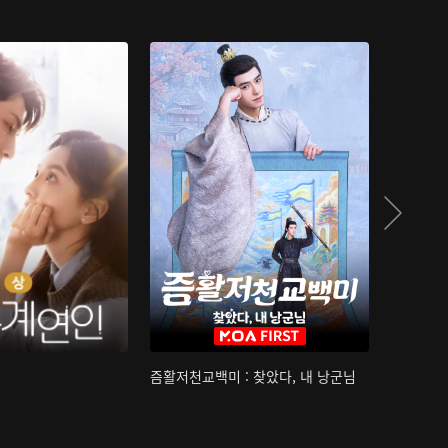
즘활저천교백미 : 찾았다, 내 낭군님
산하침