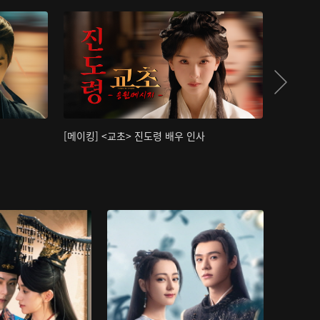
[메이킹] <교초> 진도령 배우 인사
[메이킹]