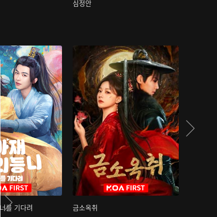
심정안
여과성음유
 너를 기다려
금소옥취
금수택심