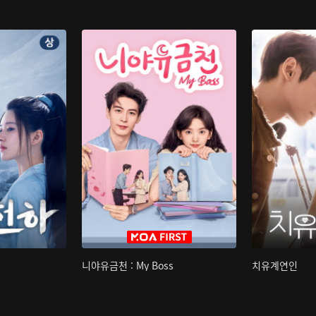
니야유금천 : My Boss
치유계연인