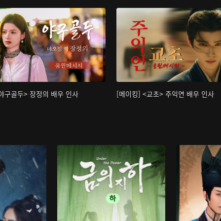
<야구골두> 장정의 배우 인사
[메이킹] <교초> 주익연 배우 인사