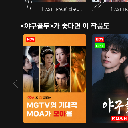
[FAST TRACK] 야구골두
[FAST T
<야구골두>가 좋다면 이 작품도