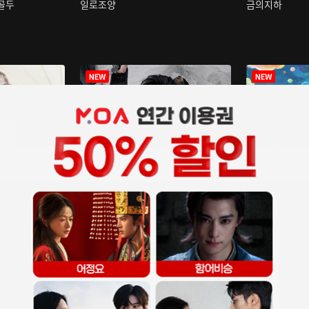
구골두
일로조양
금의지하
장중인
아재저리등니 :