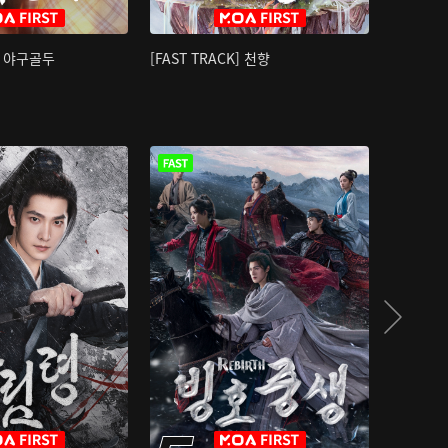
K] 야구골두
[FAST TRACK] 천향
소오강호 