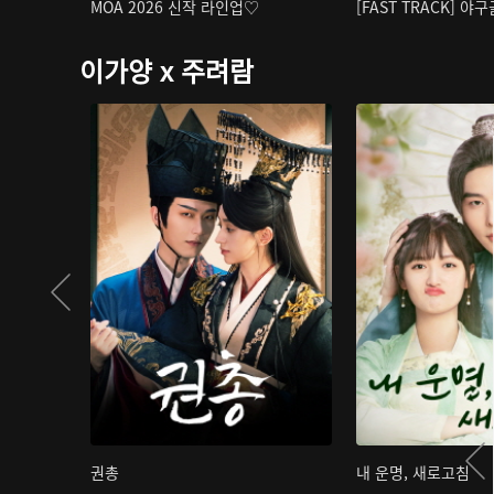
MOA 2026 신작 라인업♡
[FAST TRACK] 야
이가양 x 주려람
권총
내 운명, 새로고침