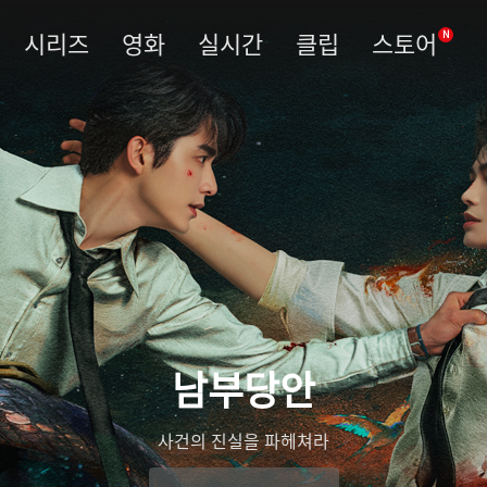
시리즈
영화
실시간
클립
스토어
N
남부당안
사건의 진실을 파헤쳐라