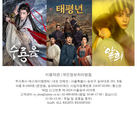
이용약관
|
개인정보처리방침
주식회사 에스제이엠엔씨 | 대표 안해조 | 서울특별시 송파구 송파대로 201, B동
16층 B-1609호 (문정동, 송파테라타워2) 사업자등록번호 218-87-02390 | 통신판
매업 신고번호 제-2024-서울송파-3233호
고객센터 cs_moa@sjmnc.co.kr | 02-400-6036 (평일 10:00~17:00 / 점심시간
12:30~13:30 / 주말 및 공휴일 휴무)
AsiaN. ALL RIGHTS RESERVED