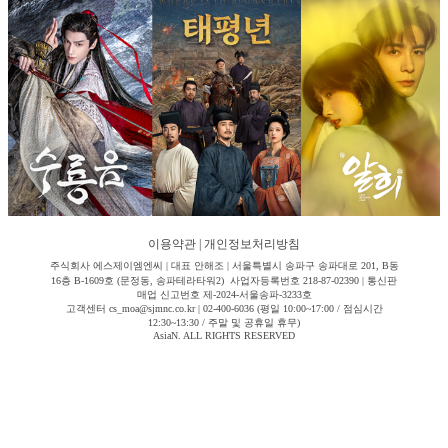
이용약관
|
개인정보처리방침
주식회사 에스제이엠엔씨 | 대표 안해조 | 서울특별시 송파구 송파대로 201, B동
16층 B-1609호 (문정동, 송파테라타워2) 사업자등록번호 218-87-02390 | 통신판
매업 신고번호 제-2024-서울송파-3233호
고객센터 cs_moa@sjmnc.co.kr | 02-400-6036 (평일 10:00~17:00 / 점심시간
12:30~13:30 / 주말 및 공휴일 휴무)
AsiaN. ALL RIGHTS RESERVED