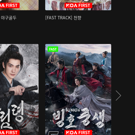
K] 야구골두
[FAST TRACK] 천향
소오강호 