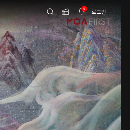
0
로그인
검
이
알
색
용
림
권
페
이
지