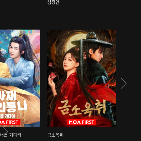
심정안
여과성음유
 너를 기다려
금소옥취
금수택심