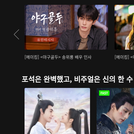
[메이킹] <야구골두> 송위룡 배우 인사
[메이킹] 
포석은 완벽했고, 비주얼은 신의 한 수