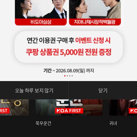
오늘 하루 보지 않기
닫기
묵우운간
귀녀