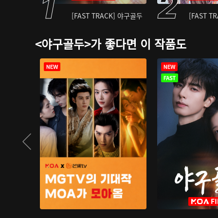
[FAST TRACK] 야구골두
[FAST T
<야구골두>가 좋다면 이 작품도