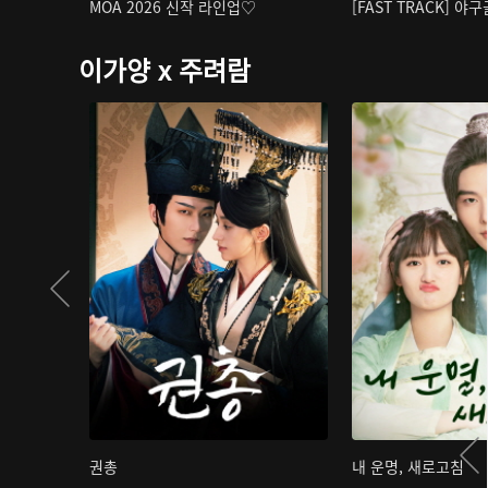
MOA 2026 신작 라인업♡
[FAST TRACK] 야
이가양 x 주려람
권총
내 운명, 새로고침