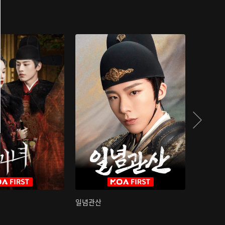
일념관산
국색방화