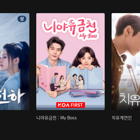
니야유금천 : My Boss
치유계연인