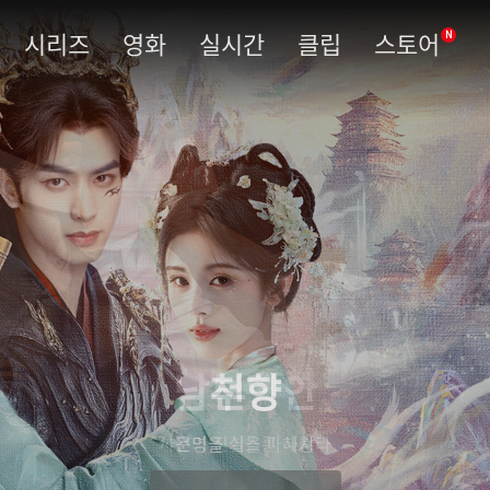
시리즈
영화
실시간
클립
스토어
N
남부당안
사건의 진실을 파헤쳐라