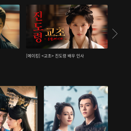
[메이킹] <교초> 진도령 배우 인사
[메이킹]