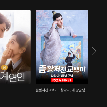
즘활저천교백미 : 찾았다, 내 낭군님
산하침