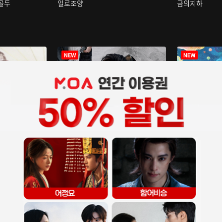
구골두
일로조양
금의지하
장중인
아재저리등니 :