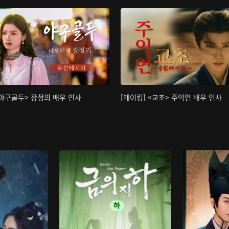
<야구골두> 장정의 배우 인사
[메이킹] <교초> 주익연 배우 인사