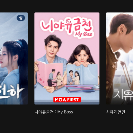
니야유금천 : My Boss
치유계연인