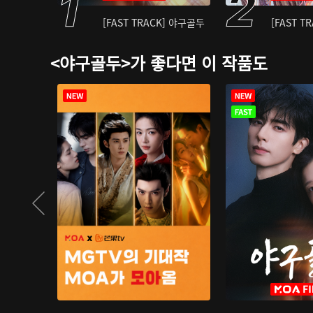
[FAST TRACK] 야구골두
[FAST T
<야구골두>가 좋다면 이 작품도