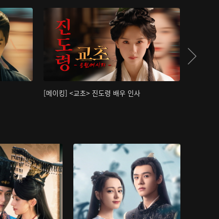
[메이킹] <교초> 진도령 배우 인사
[메이킹]