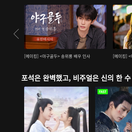
[메이킹] <야구골두> 송위룡 배우 인사
[메이킹] 
포석은 완벽했고, 비주얼은 신의 한 수