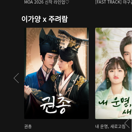
MOA 2026 신작 라인업♡
[FAST TRACK] 야
이가양 x 주려람
권총
내 운명, 새로고침