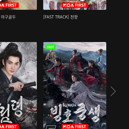
K] 야구골두
[FAST TRACK] 천향
소오강호 