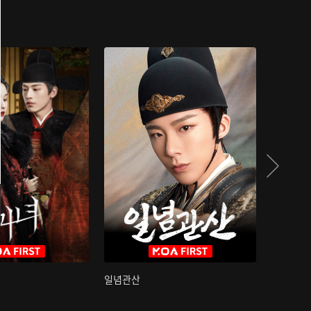
일념관산
국색방화