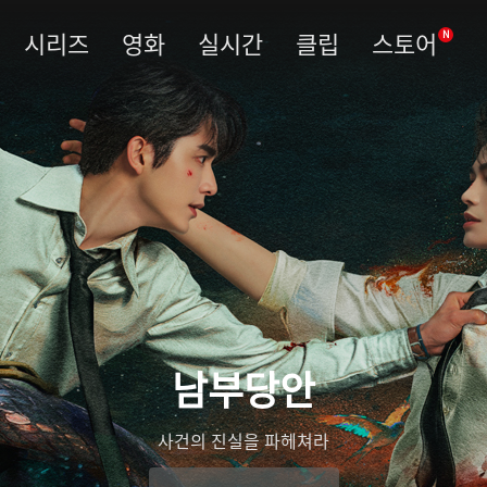
시리즈
영화
실시간
클립
스토어
N
남부당안
사건의 진실을 파헤쳐라