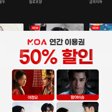
구골두
일로조양
금의지하
장중인
아재저리등니 :