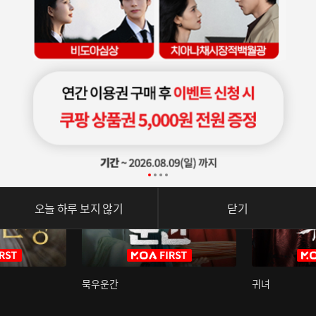
오늘 하루 보지 않기
닫기
묵우운간
귀녀