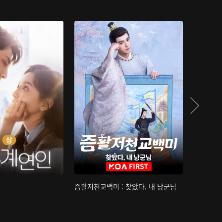
즘활저천교백미 : 찾았다, 내 낭군님
산하침