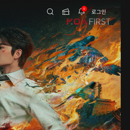
0
로그인
검
이
알
색
용
림
권
페
이
지