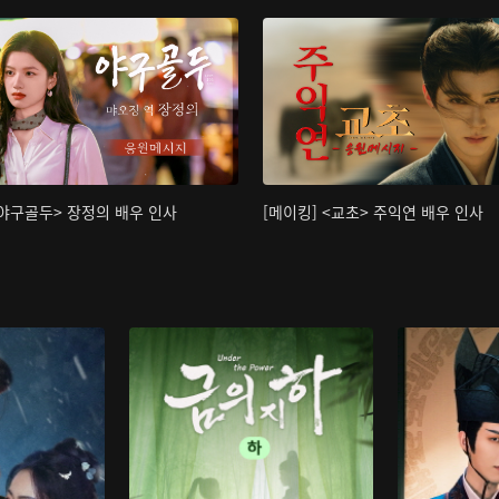
<야구골두> 장정의 배우 인사
[메이킹] <교초> 주익연 배우 인사