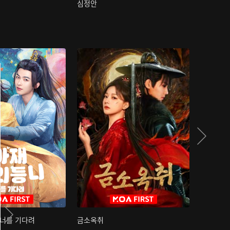
심정안
여과성음유
 너를 기다려
금소옥취
금수택심