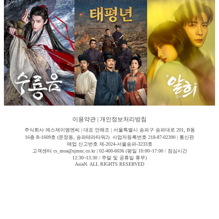
이용약관
|
개인정보처리방침
주식회사 에스제이엠엔씨 | 대표 안해조 | 서울특별시 송파구 송파대로 201, B동
16층 B-1609호 (문정동, 송파테라타워2) 사업자등록번호 218-87-02390 | 통신판
매업 신고번호 제-2024-서울송파-3233호
고객센터 cs_moa@sjmnc.co.kr | 02-400-6036 (평일 10:00~17:00 / 점심시간
12:30~13:30 / 주말 및 공휴일 휴무)
AsiaN. ALL RIGHTS RESERVED