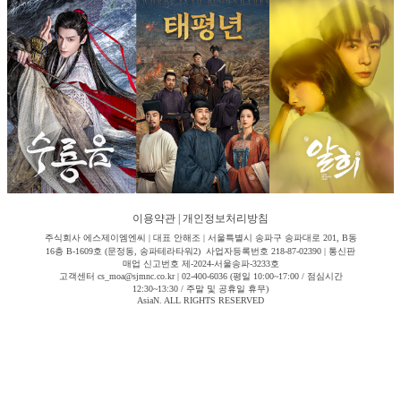
이용약관
|
개인정보처리방침
주식회사 에스제이엠엔씨 | 대표 안해조 | 서울특별시 송파구 송파대로 201, B동
16층 B-1609호 (문정동, 송파테라타워2) 사업자등록번호 218-87-02390 | 통신판
매업 신고번호 제-2024-서울송파-3233호
고객센터 cs_moa@sjmnc.co.kr | 02-400-6036 (평일 10:00~17:00 / 점심시간
12:30~13:30 / 주말 및 공휴일 휴무)
AsiaN. ALL RIGHTS RESERVED