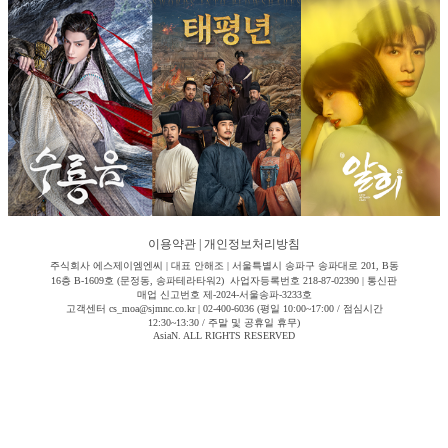
이용약관
|
개인정보처리방침
주식회사 에스제이엠엔씨 | 대표 안해조 | 서울특별시 송파구 송파대로 201, B동
16층 B-1609호 (문정동, 송파테라타워2) 사업자등록번호 218-87-02390 | 통신판
매업 신고번호 제-2024-서울송파-3233호
고객센터 cs_moa@sjmnc.co.kr | 02-400-6036 (평일 10:00~17:00 / 점심시간
12:30~13:30 / 주말 및 공휴일 휴무)
AsiaN. ALL RIGHTS RESERVED