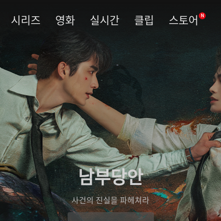
시리즈
영화
실시간
클립
스토어
N
남부당안
사건의 진실을 파헤쳐라