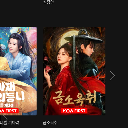
심정안
여과성음유
 너를 기다려
금소옥취
금수택심