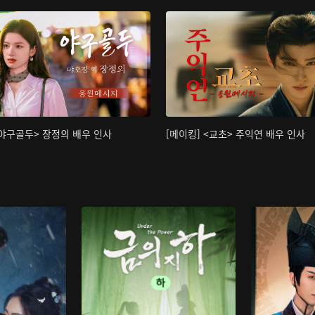
<야구골두> 장정의 배우 인사
[메이킹] <교초> 주익연 배우 인사