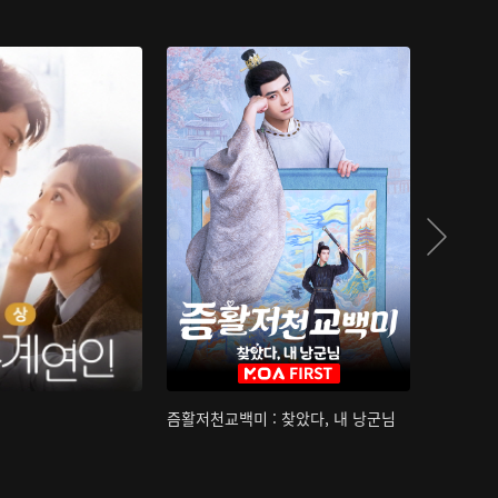
즘활저천교백미 : 찾았다, 내 낭군님
산하침