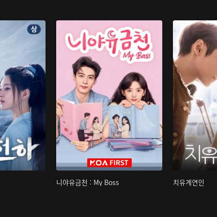
니야유금천 : My Boss
치유계연인