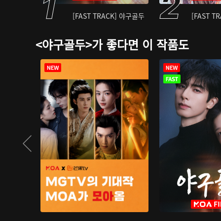
[FAST TRACK] 야구골두
[FAST T
<야구골두>가 좋다면 이 작품도