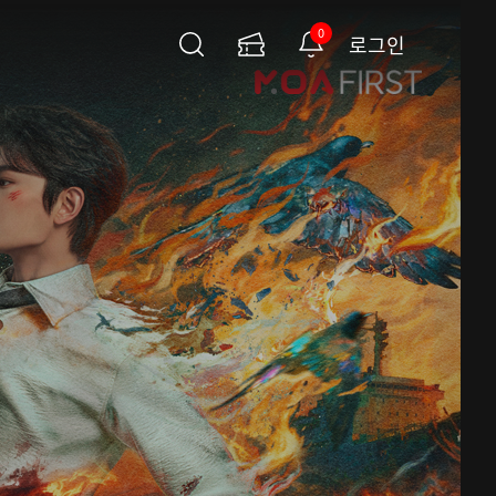
0
로그인
검
이
알
색
용
림
권
페
이
지