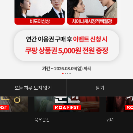
오늘 하루 보지 않기
닫기
묵우운간
귀녀