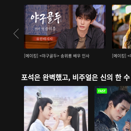
[메이킹] <야구골두> 송위룡 배우 인사
[메이킹] 
포석은 완벽했고, 비주얼은 신의 한 수