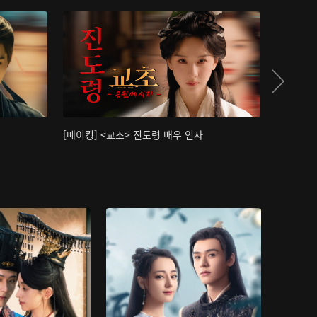
[메이킹] <교초> 진도령 배우 인사
[메이킹]