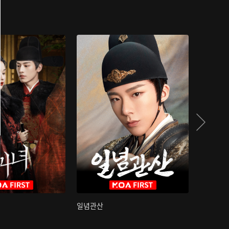
일념관산
국색방화