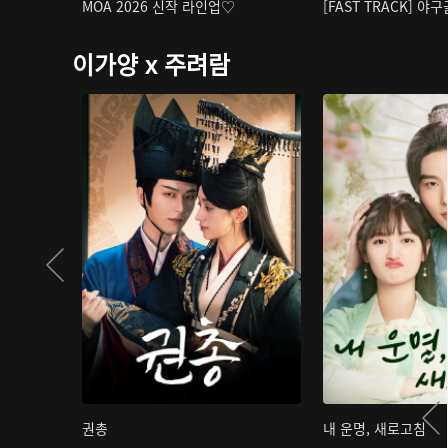
MOA 2026 신작 라인업♡
[FAST TRACK] 야
이가양 x 주려람
권총
내 운명, 새로고침