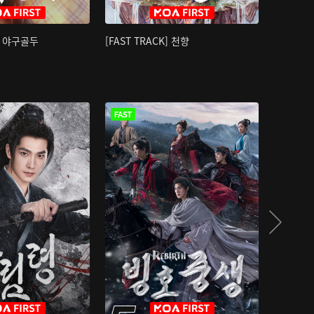
K] 야구골두
[FAST TRACK] 천향
소오강호 