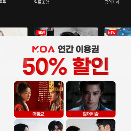
구골두
일로조양
금의지하
장중인
아재저리등니 :