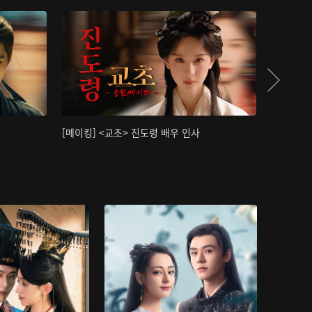
[메이킹] <교초> 진도령 배우 인사
[메이킹]