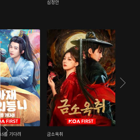
심정안
여과성음유
 너를 기다려
금소옥취
금수택심