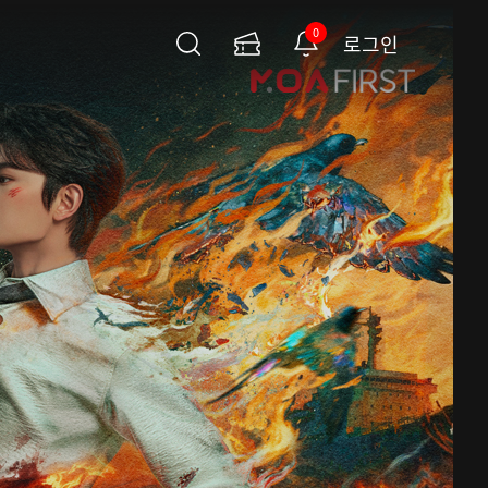
0
로그인
검
이
알
색
용
림
권
페
이
지