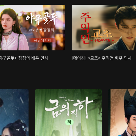
<야구골두> 장정의 배우 인사
[메이킹] <교초> 주익연 배우 인사