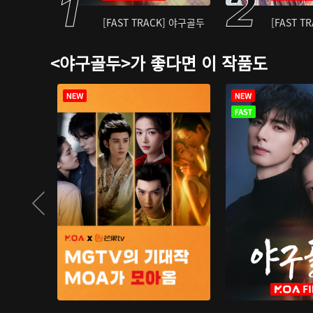
[FAST TRACK] 야구골두
[FAST T
<야구골두>가 좋다면 이 작품도