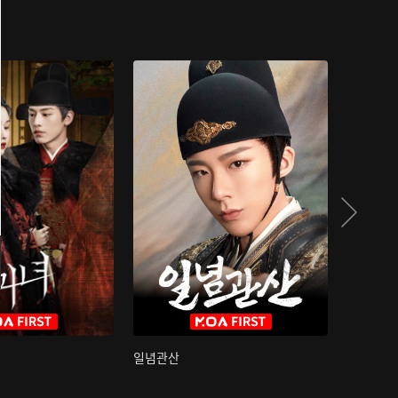
일념관산
국색방화