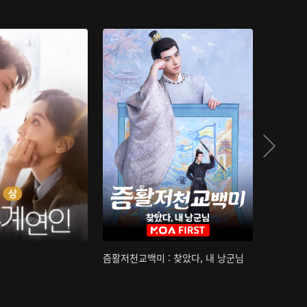
즘활저천교백미 : 찾았다, 내 낭군님
산하침