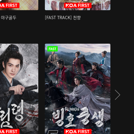
K] 야구골두
[FAST TRACK] 천향
소오강호 