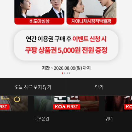
오늘 하루 보지 않기
닫기
묵우운간
귀녀