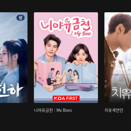
니야유금천 : My Boss
치유계연인