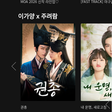
MOA 2026 신작 라인업♡
[FAST TRACK] 야
이가양 x 주려람
권총
내 운명, 새로고침