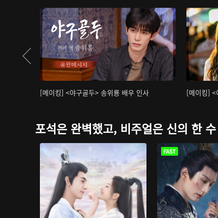
[메이킹] <야구골두> 송위룡 배우 인사
[메이킹] 
포석은 완벽했고, 비주얼은 신의 한 수