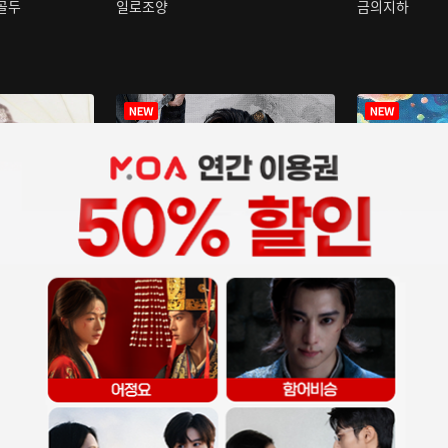
구골두
일로조양
금의지하
장중인
아재저리등니 :