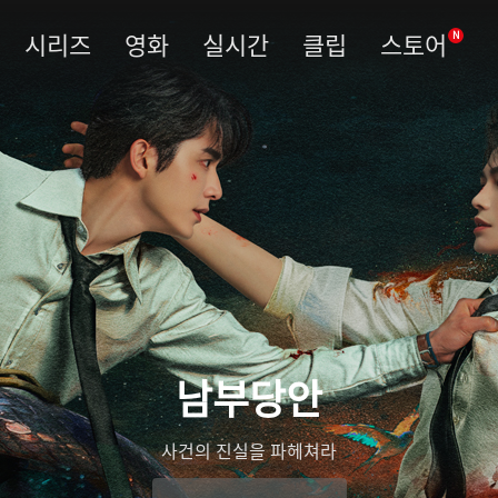
시리즈
영화
실시간
클립
스토어
N
우림령
관복을 벗고 진실을 베다