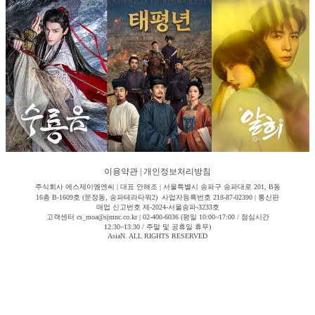
이용약관
|
개인정보처리방침
주식회사 에스제이엠엔씨 | 대표 안해조 | 서울특별시 송파구 송파대로 201, B동
16층 B-1609호 (문정동, 송파테라타워2) 사업자등록번호 218-87-02390 | 통신판
매업 신고번호 제-2024-서울송파-3233호
고객센터 cs_moa@sjmnc.co.kr | 02-400-6036 (평일 10:00~17:00 / 점심시간
12:30~13:30 / 주말 및 공휴일 휴무)
AsiaN. ALL RIGHTS RESERVED