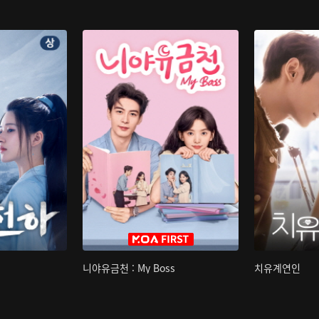
니야유금천 : My Boss
치유계연인