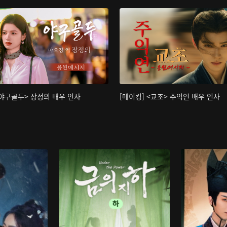
<야구골두> 장정의 배우 인사
[메이킹] <교초> 주익연 배우 인사