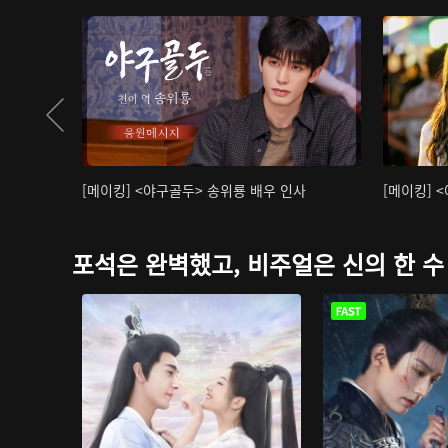
[메이킹] <야구골두> 송위룡 배우 인사
[메이킹] 
포석은 완벽했고, 비주얼은 신의 한 수