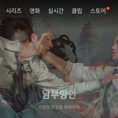
시리즈
영화
실시간
클립
스토어
N
남부당안
사건의 진실을 파헤쳐라