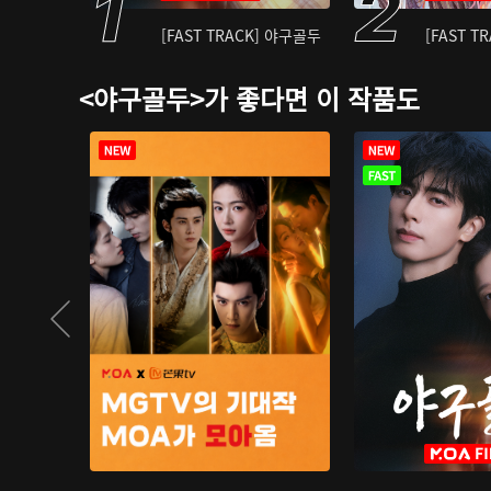
[FAST TRACK] 야구골두
[FAST T
<야구골두>가 좋다면 이 작품도