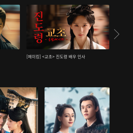
[메이킹] <교초> 진도령 배우 인사
[메이킹]