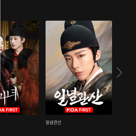
일념관산
국색방화