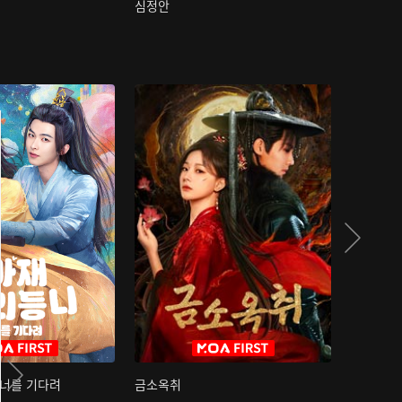
심정안
여과성음유
 너를 기다려
금소옥취
금수택심