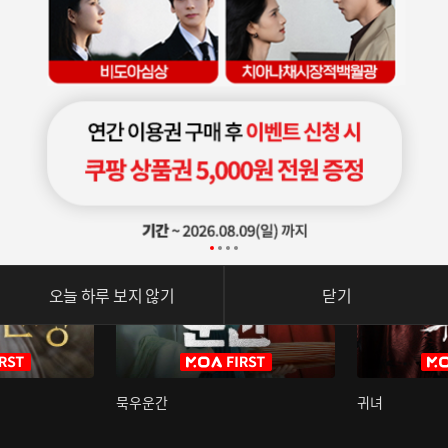
오늘 하루 보지 않기
닫기
묵우운간
귀녀