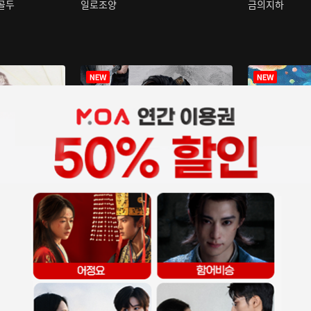
구골두
일로조양
금의지하
장중인
아재저리등니 :