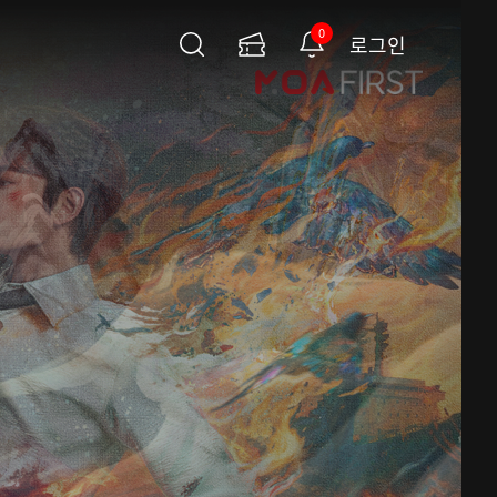
0
로그인
검
이
알
색
용
림
권
페
이
지