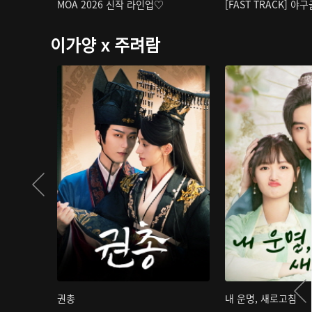
MOA 2026 신작 라인업♡
[FAST TRACK] 야
이가양 x 주려람
권총
내 운명, 새로고침