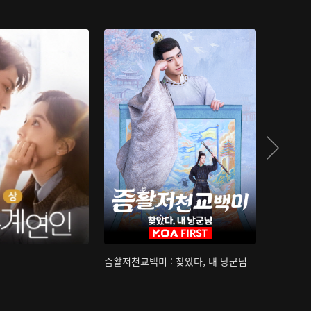
즘활저천교백미 : 찾았다, 내 낭군님
산하침