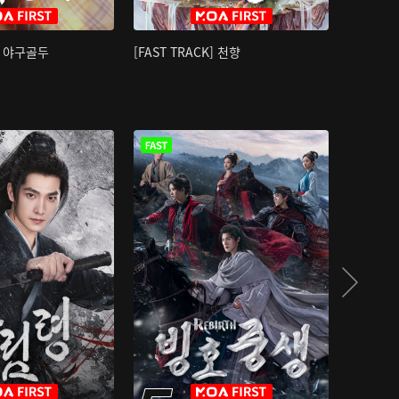
K] 야구골두
[FAST TRACK] 천향
소오강호 