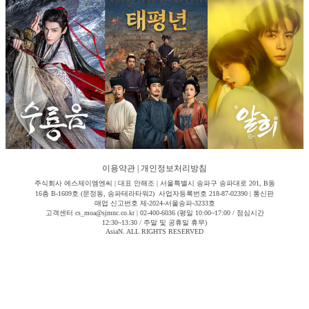
이용약관
|
개인정보처리방침
주식회사 에스제이엠엔씨 | 대표 안해조 | 서울특별시 송파구 송파대로 201, B동
16층 B-1609호 (문정동, 송파테라타워2) 사업자등록번호 218-87-02390 | 통신판
매업 신고번호 제-2024-서울송파-3233호
고객센터 cs_moa@sjmnc.co.kr | 02-400-6036 (평일 10:00~17:00 / 점심시간
12:30~13:30 / 주말 및 공휴일 휴무)
AsiaN. ALL RIGHTS RESERVED