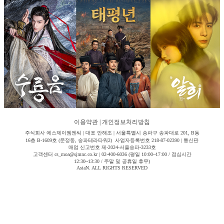
이용약관
|
개인정보처리방침
주식회사 에스제이엠엔씨 | 대표 안해조 | 서울특별시 송파구 송파대로 201, B동
16층 B-1609호 (문정동, 송파테라타워2) 사업자등록번호 218-87-02390 | 통신판
매업 신고번호 제-2024-서울송파-3233호
고객센터 cs_moa@sjmnc.co.kr | 02-400-6036 (평일 10:00~17:00 / 점심시간
12:30~13:30 / 주말 및 공휴일 휴무)
AsiaN. ALL RIGHTS RESERVED