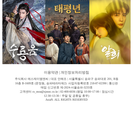
이용약관
|
개인정보처리방침
주식회사 에스제이엠엔씨 | 대표 안해조 | 서울특별시 송파구 송파대로 201, B동
16층 B-1609호 (문정동, 송파테라타워2) 사업자등록번호 218-87-02390 | 통신판
매업 신고번호 제-2024-서울송파-3233호
고객센터 cs_moa@sjmnc.co.kr | 02-400-6036 (평일 10:00~17:00 / 점심시간
12:30~13:30 / 주말 및 공휴일 휴무)
AsiaN. ALL RIGHTS RESERVED