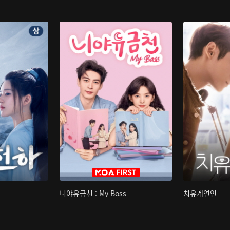
니야유금천 : My Boss
치유계연인