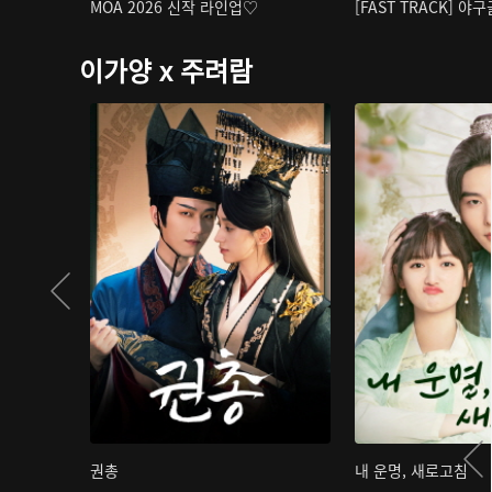
MOA 2026 신작 라인업♡
[FAST TRACK] 야
이가양 x 주려람
권총
내 운명, 새로고침