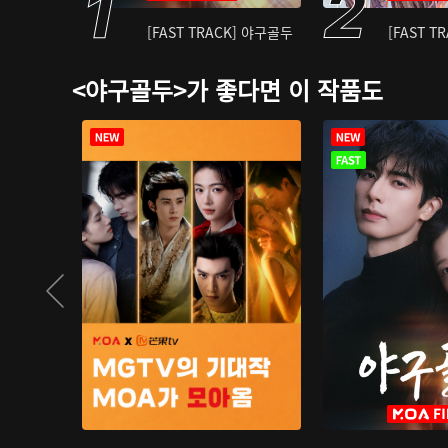
[FAST TRACK] 야구골두
[FAST T
<야구골두>가 좋다면 이 작품도