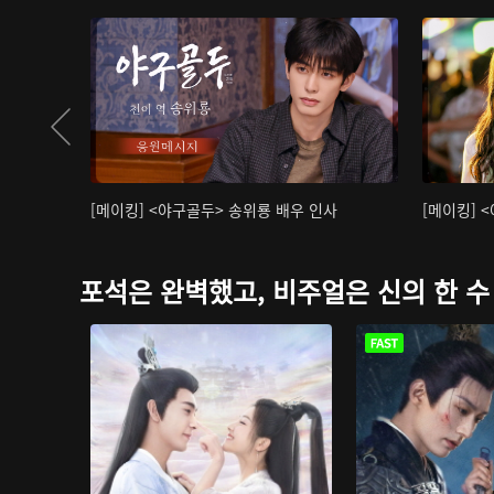
[메이킹] <야구골두> 송위룡 배우 인사
[메이킹] 
포석은 완벽했고, 비주얼은 신의 한 수