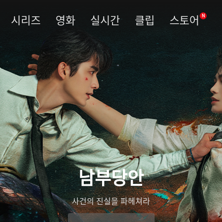
시리즈
영화
실시간
클립
스토어
N
남부당안
사건의 진실을 파헤쳐라