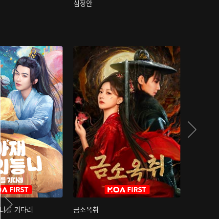
심정안
여과성음유
 너를 기다려
금소옥취
금수택심