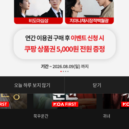
오늘 하루 보지 않기
닫기
묵우운간
귀녀