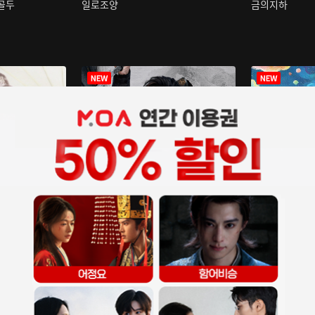
구골두
일로조양
금의지하
장중인
아재저리등니 :