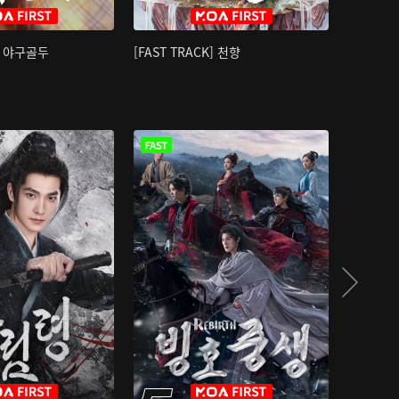
K] 야구골두
[FAST TRACK] 천향
소오강호 