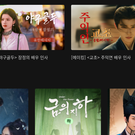
<야구골두> 장정의 배우 인사
[메이킹] <교초> 주익연 배우 인사