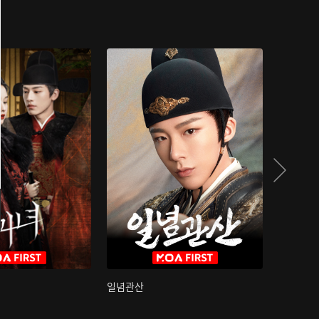
일념관산
국색방화