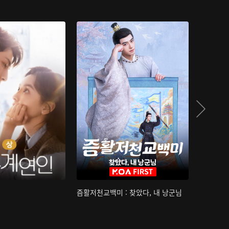
즘활저천교백미 : 찾았다, 내 낭군님
산하침