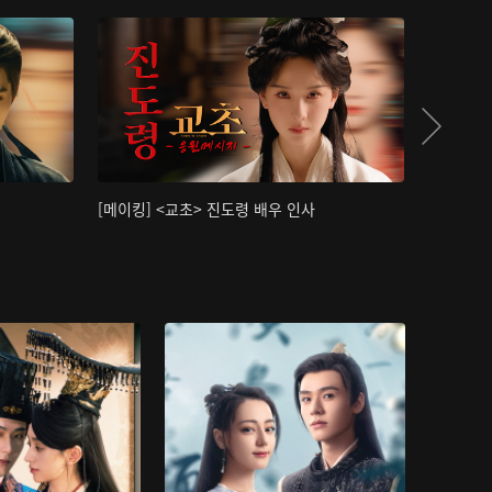
[메이킹] <교초> 진도령 배우 인사
[메이킹]