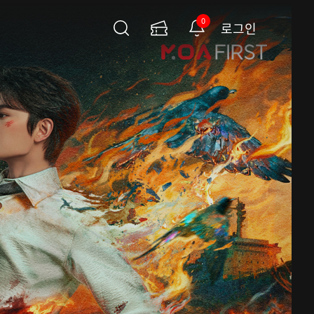
0
로그인
검
이
알
색
용
림
권
페
이
지