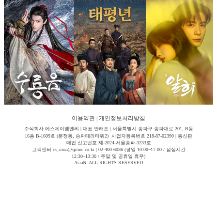
이용약관
|
개인정보처리방침
주식회사 에스제이엠엔씨 | 대표 안해조 | 서울특별시 송파구 송파대로 201, B동
16층 B-1609호 (문정동, 송파테라타워2) 사업자등록번호 218-87-02390 | 통신판
매업 신고번호 제-2024-서울송파-3233호
고객센터 cs_moa@sjmnc.co.kr | 02-400-6036 (평일 10:00~17:00 / 점심시간
12:30~13:30 / 주말 및 공휴일 휴무)
AsiaN. ALL RIGHTS RESERVED