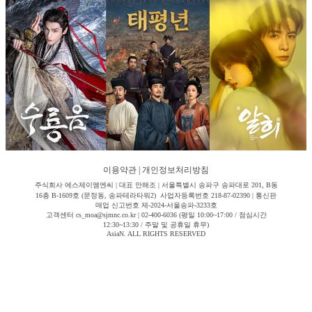
이용약관
|
개인정보처리방침
주식회사 에스제이엠엔씨 | 대표 안해조 | 서울특별시 송파구 송파대로 201, B동
16층 B-1609호 (문정동, 송파테라타워2) 사업자등록번호 218-87-02390 | 통신판
매업 신고번호 제-2024-서울송파-3233호
고객센터 cs_moa@sjmnc.co.kr | 02-400-6036 (평일 10:00~17:00 / 점심시간
12:30~13:30 / 주말 및 공휴일 휴무)
AsiaN. ALL RIGHTS RESERVED