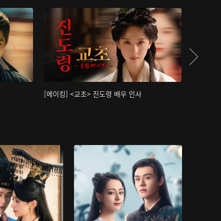
[메이킹] <교초> 진도령 배우 인사
[메이킹]