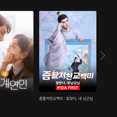
즘활저천교백미 : 찾았다, 내 낭군님
산하침