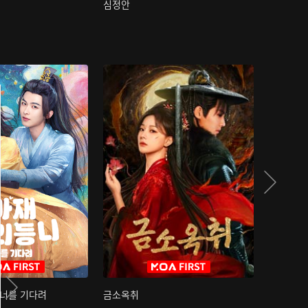
심정안
여과성음유
 너를 기다려
금소옥취
금수택심