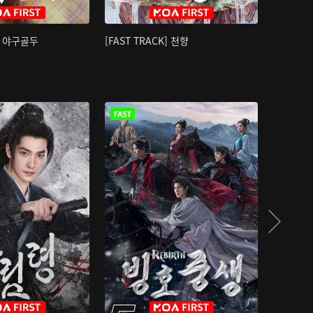
K] 야구골두
[FAST TRACK] 천향
소오강호 