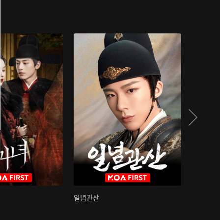
일념관산
국색방화