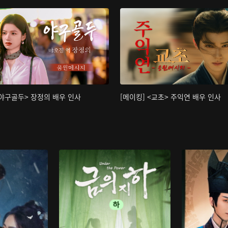
<야구골두> 장정의 배우 인사
[메이킹] <교초> 주익연 배우 인사