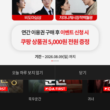
오늘 하루 보지 않기
닫기
묵우운간
귀녀