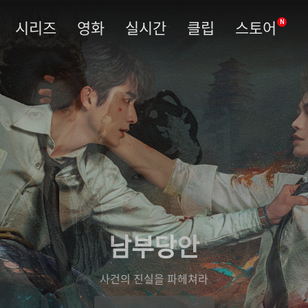
시리즈
영화
실시간
클립
스토어
N
남부당안
사건의 진실을 파헤쳐라