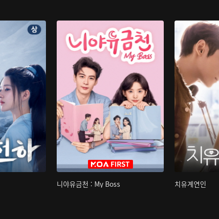
니야유금천 : My Boss
치유계연인