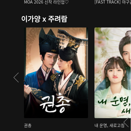
MOA 2026 신작 라인업♡
[FAST TRACK] 야
이가양 x 주려람
권총
내 운명, 새로고침