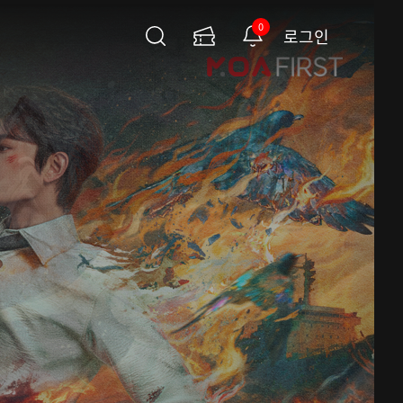
0
로그인
검
이
알
색
용
림
권
페
이
지