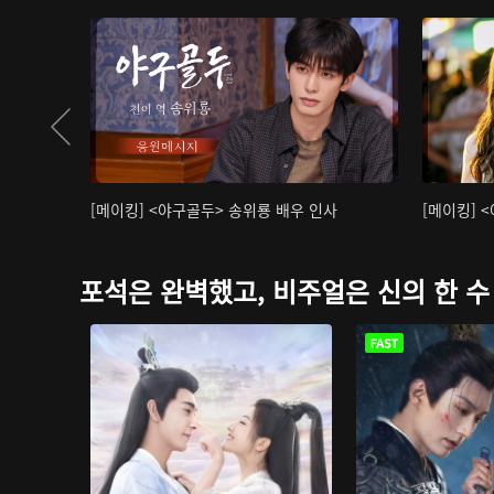
[메이킹] <야구골두> 송위룡 배우 인사
[메이킹] 
포석은 완벽했고, 비주얼은 신의 한 수