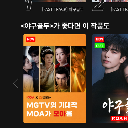
[FAST TRACK] 야구골두
[FAST T
<야구골두>가 좋다면 이 작품도