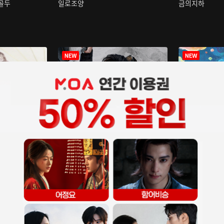
구골두
일로조양
금의지하
장중인
아재저리등니 :