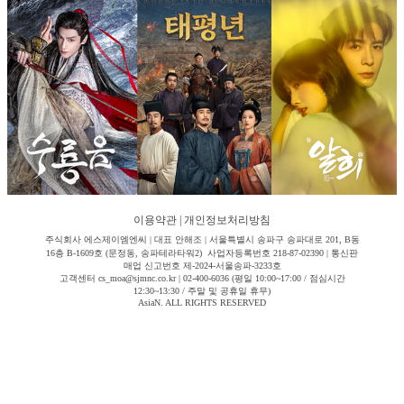
이용약관
|
개인정보처리방침
주식회사 에스제이엠엔씨 | 대표 안해조 | 서울특별시 송파구 송파대로 201, B동
16층 B-1609호 (문정동, 송파테라타워2) 사업자등록번호 218-87-02390 | 통신판
매업 신고번호 제-2024-서울송파-3233호
고객센터 cs_moa@sjmnc.co.kr | 02-400-6036 (평일 10:00~17:00 / 점심시간
12:30~13:30 / 주말 및 공휴일 휴무)
AsiaN. ALL RIGHTS RESERVED