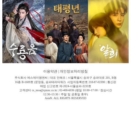
이용약관
|
개인정보처리방침
주식회사 에스제이엠엔씨 | 대표 안해조 | 서울특별시 송파구 송파대로 201, B동
16층 B-1609호 (문정동, 송파테라타워2) 사업자등록번호 218-87-02390 | 통신판
매업 신고번호 제-2024-서울송파-3233호
고객센터 cs_moa@sjmnc.co.kr | 02-400-6036 (평일 10:00~17:00 / 점심시간
12:30~13:30 / 주말 및 공휴일 휴무)
AsiaN. ALL RIGHTS RESERVED