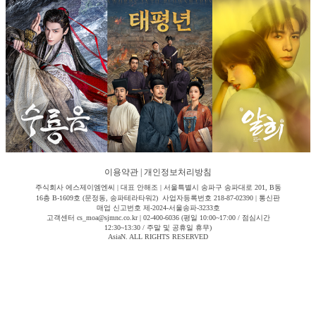
이용약관
|
개인정보처리방침
주식회사 에스제이엠엔씨 | 대표 안해조 | 서울특별시 송파구 송파대로 201, B동
16층 B-1609호 (문정동, 송파테라타워2) 사업자등록번호 218-87-02390 | 통신판
매업 신고번호 제-2024-서울송파-3233호
고객센터 cs_moa@sjmnc.co.kr | 02-400-6036 (평일 10:00~17:00 / 점심시간
12:30~13:30 / 주말 및 공휴일 휴무)
AsiaN. ALL RIGHTS RESERVED