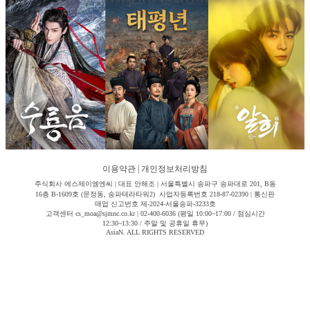
이용약관
|
개인정보처리방침
주식회사 에스제이엠엔씨 | 대표 안해조 | 서울특별시 송파구 송파대로 201, B동
16층 B-1609호 (문정동, 송파테라타워2) 사업자등록번호 218-87-02390 | 통신판
매업 신고번호 제-2024-서울송파-3233호
고객센터 cs_moa@sjmnc.co.kr | 02-400-6036 (평일 10:00~17:00 / 점심시간
12:30~13:30 / 주말 및 공휴일 휴무)
AsiaN. ALL RIGHTS RESERVED