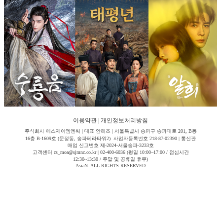
이용약관
|
개인정보처리방침
주식회사 에스제이엠엔씨 | 대표 안해조 | 서울특별시 송파구 송파대로 201, B동
16층 B-1609호 (문정동, 송파테라타워2) 사업자등록번호 218-87-02390 | 통신판
매업 신고번호 제-2024-서울송파-3233호
고객센터 cs_moa@sjmnc.co.kr | 02-400-6036 (평일 10:00~17:00 / 점심시간
12:30~13:30 / 주말 및 공휴일 휴무)
AsiaN. ALL RIGHTS RESERVED