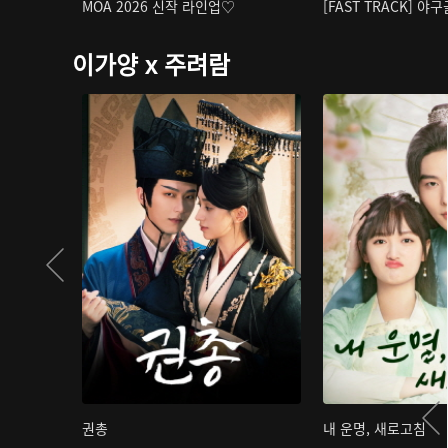
MOA 2026 신작 라인업♡
[FAST TRACK] 야
이가양 x 주려람
권총
내 운명, 새로고침