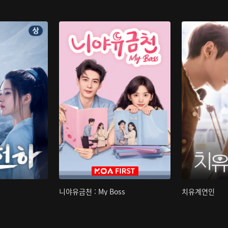
니야유금천 : My Boss
치유계연인