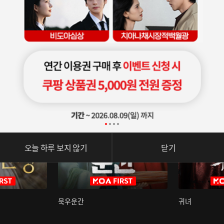
오늘 하루 보지 않기
닫기
묵우운간
귀녀