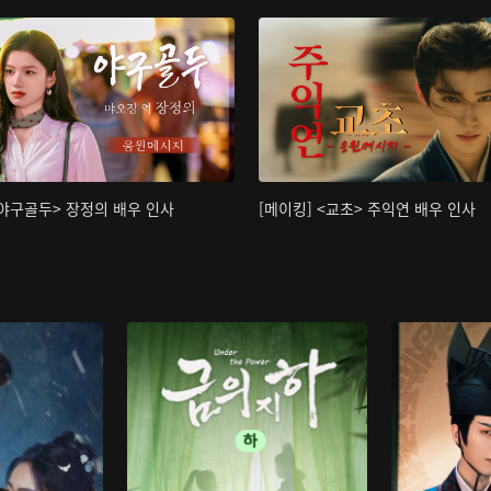
<야구골두> 장정의 배우 인사
[메이킹] <교초> 주익연 배우 인사