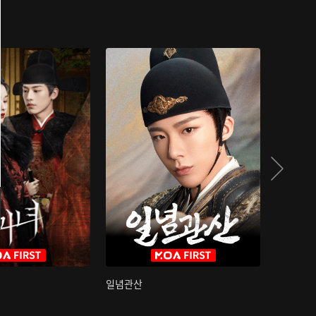
일념관산
국색방화