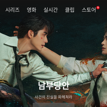
시리즈
영화
실시간
클립
스토어
N
남부당안
사건의 진실을 파헤쳐라