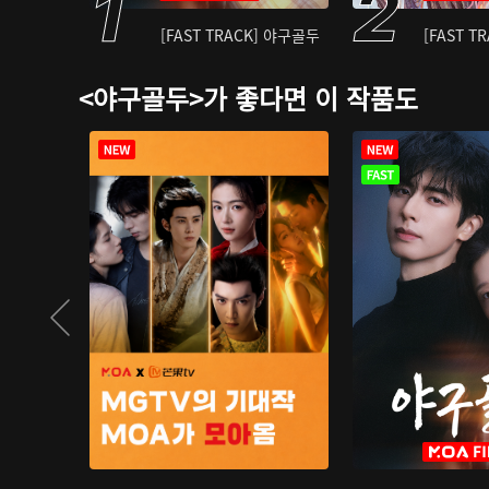
[FAST TRACK] 야구골두
[FAST T
<야구골두>가 좋다면 이 작품도