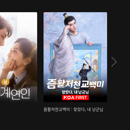
즘활저천교백미 : 찾았다, 내 낭군님
산하침