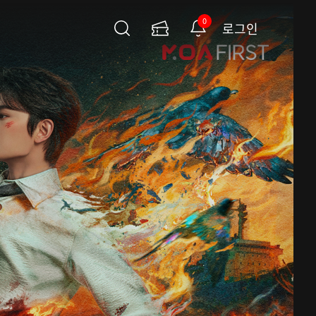
0
로그인
검
이
알
색
용
림
권
페
이
지