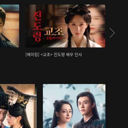
[메이킹] <교초> 진도령 배우 인사
[메이킹]