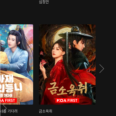
심정안
여과성음유
 너를 기다려
금소옥취
금수택심