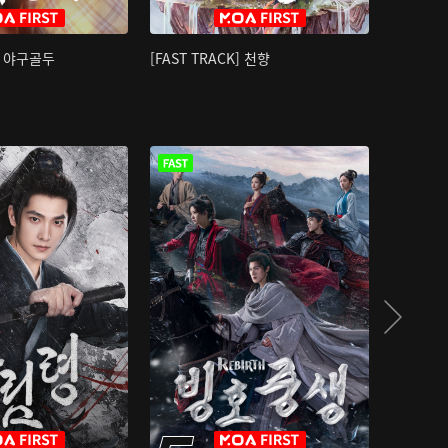
K] 야구골두
[FAST TRACK] 천향
소오강호 