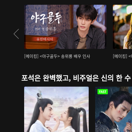
[메이킹] <야구골두> 송위룡 배우 인사
[메이킹] 
포석은 완벽했고, 비주얼은 신의 한 수