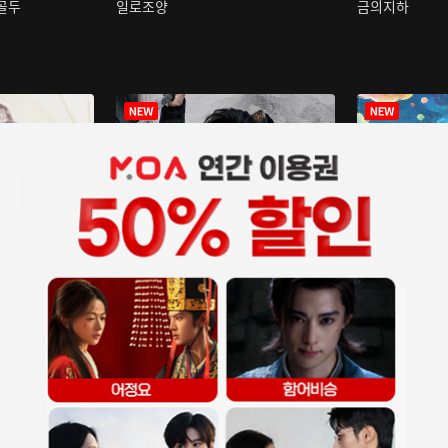
구골두
일로조양
금의지하
장중인
아재저리등니 :