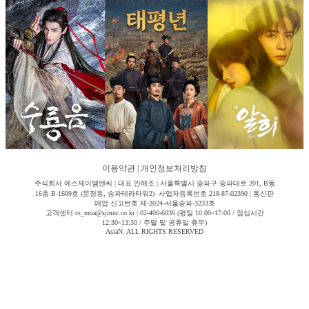
이용약관
|
개인정보처리방침
주식회사 에스제이엠엔씨 | 대표 안해조 | 서울특별시 송파구 송파대로 201, B동
16층 B-1609호 (문정동, 송파테라타워2) 사업자등록번호 218-87-02390 | 통신판
매업 신고번호 제-2024-서울송파-3233호
고객센터 cs_moa@sjmnc.co.kr | 02-400-6036 (평일 10:00~17:00 / 점심시간
12:30~13:30 / 주말 및 공휴일 휴무)
AsiaN. ALL RIGHTS RESERVED