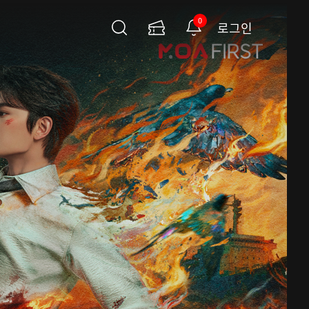
0
로그인
검
이
알
색
용
림
권
페
이
지