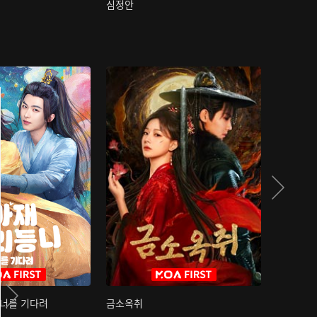
심정안
여과성음유
 너를 기다려
금소옥취
금수택심