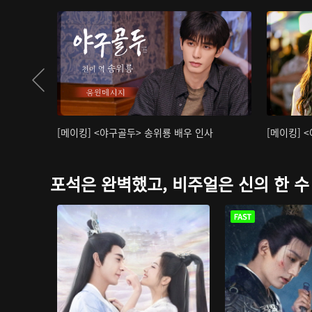
[메이킹] <야구골두> 송위룡 배우 인사
[메이킹] 
포석은 완벽했고, 비주얼은 신의 한 수