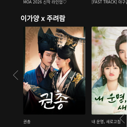
MOA 2026 신작 라인업♡
[FAST TRACK] 야
이가양 x 주려람
권총
내 운명, 새로고침