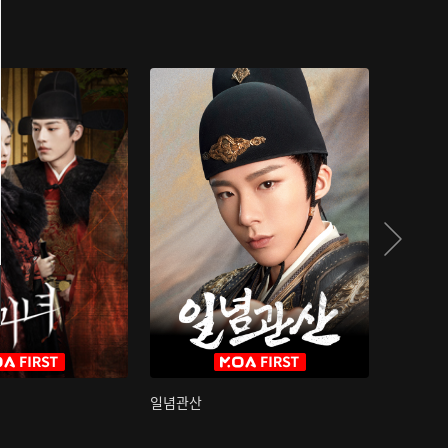
일념관산
국색방화