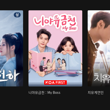
니야유금천 : My Boss
치유계연인