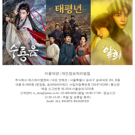
이용약관
|
개인정보처리방침
주식회사 에스제이엠엔씨 | 대표 안해조 | 서울특별시 송파구 송파대로 201, B동
16층 B-1609호 (문정동, 송파테라타워2) 사업자등록번호 218-87-02390 | 통신판
매업 신고번호 제-2024-서울송파-3233호
고객센터 cs_moa@sjmnc.co.kr | 02-400-6036 (평일 10:00~17:00 / 점심시간
12:30~13:30 / 주말 및 공휴일 휴무)
AsiaN. ALL RIGHTS RESERVED