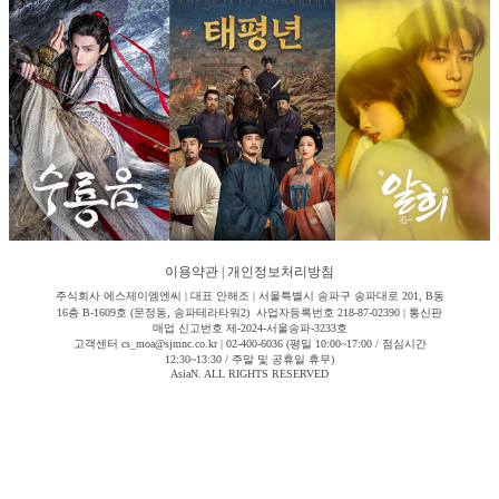
이용약관
|
개인정보처리방침
주식회사 에스제이엠엔씨 | 대표 안해조 | 서울특별시 송파구 송파대로 201, B동
16층 B-1609호 (문정동, 송파테라타워2) 사업자등록번호 218-87-02390 | 통신판
매업 신고번호 제-2024-서울송파-3233호
고객센터 cs_moa@sjmnc.co.kr | 02-400-6036 (평일 10:00~17:00 / 점심시간
12:30~13:30 / 주말 및 공휴일 휴무)
AsiaN. ALL RIGHTS RESERVED