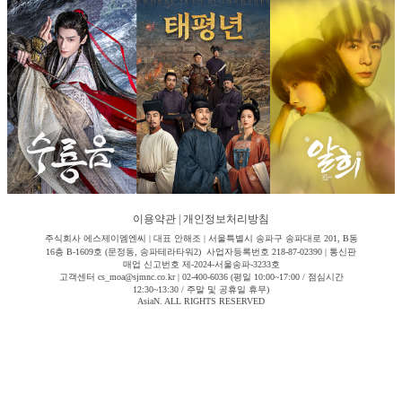
이용약관
|
개인정보처리방침
주식회사 에스제이엠엔씨 | 대표 안해조 | 서울특별시 송파구 송파대로 201, B동
16층 B-1609호 (문정동, 송파테라타워2) 사업자등록번호 218-87-02390 | 통신판
매업 신고번호 제-2024-서울송파-3233호
고객센터 cs_moa@sjmnc.co.kr | 02-400-6036 (평일 10:00~17:00 / 점심시간
12:30~13:30 / 주말 및 공휴일 휴무)
AsiaN. ALL RIGHTS RESERVED