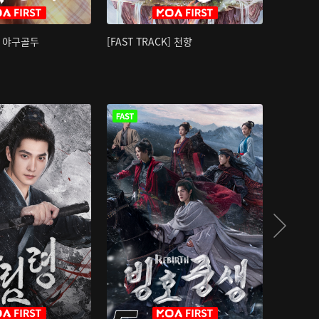
K] 야구골두
[FAST TRACK] 천향
소오강호 