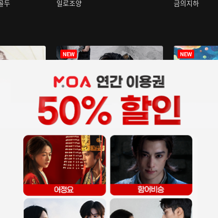
구골두
일로조양
금의지하
장중인
아재저리등니 :