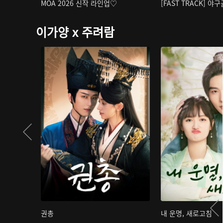
MOA 2026 신작 라인업♡
[FAST TRACK] 야
이가양 x 주려람
권총
내 운명, 새로고침