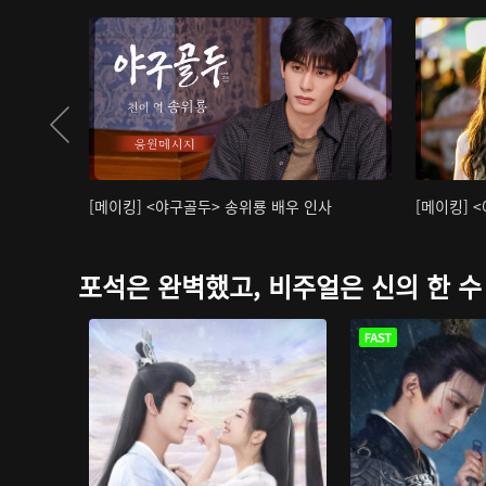
[메이킹] <야구골두> 송위룡 배우 인사
[메이킹] 
포석은 완벽했고, 비주얼은 신의 한 수