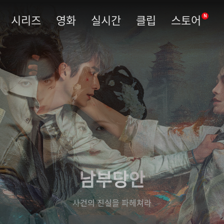
시리즈
영화
실시간
클립
스토어
N
남부당안
사건의 진실을 파헤쳐라