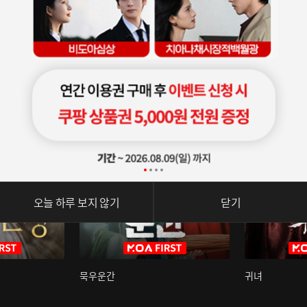
오늘 하루 보지 않기
닫기
묵우운간
귀녀