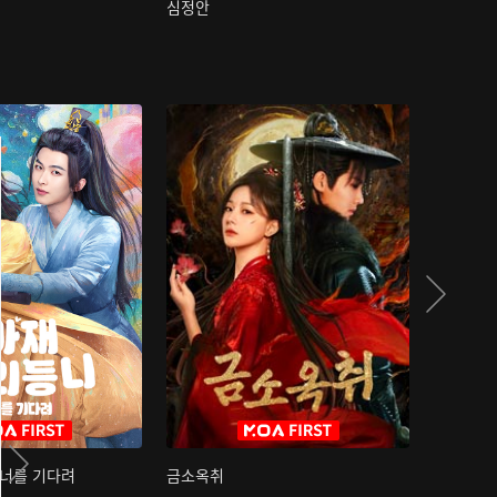
심정안
여과성음유
 너를 기다려
금소옥취
금수택심