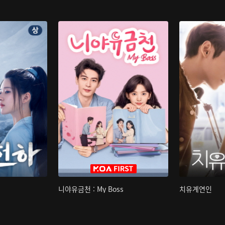
니야유금천 : My Boss
치유계연인