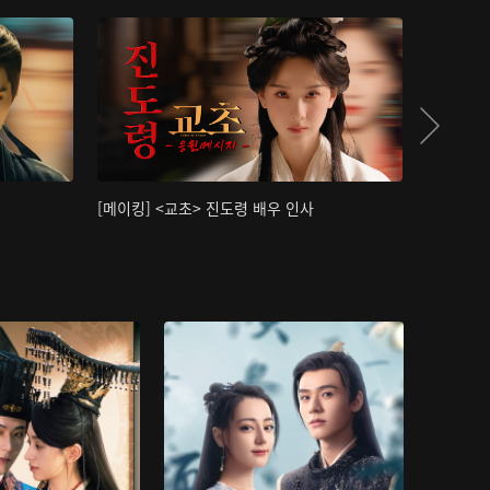
[메이킹] <교초> 진도령 배우 인사
[메이킹]