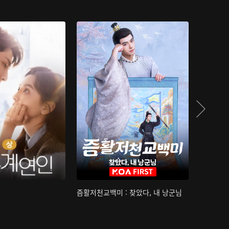
즘활저천교백미 : 찾았다, 내 낭군님
산하침