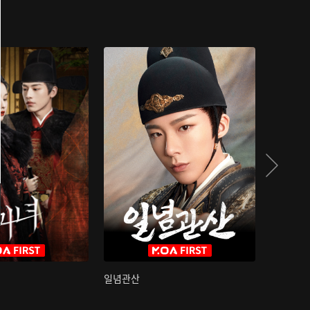
일념관산
국색방화