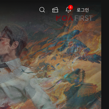
0
로그인
검
이
알
색
용
림
권
페
이
지