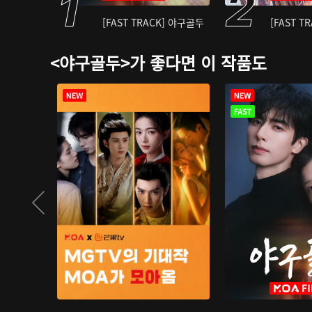
[FAST TRACK] 야구골두
[FAST T
<야구골두>가 좋다면 이 작품도