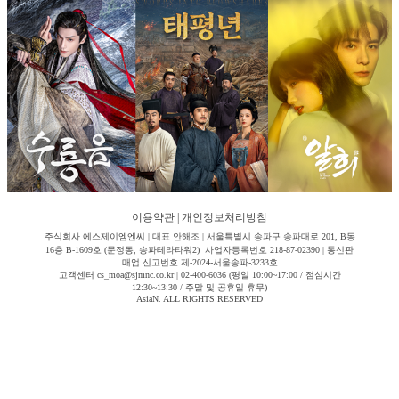
이용약관
|
개인정보처리방침
주식회사 에스제이엠엔씨 | 대표 안해조 | 서울특별시 송파구 송파대로 201, B동
16층 B-1609호 (문정동, 송파테라타워2) 사업자등록번호 218-87-02390 | 통신판
매업 신고번호 제-2024-서울송파-3233호
고객센터 cs_moa@sjmnc.co.kr | 02-400-6036 (평일 10:00~17:00 / 점심시간
12:30~13:30 / 주말 및 공휴일 휴무)
AsiaN. ALL RIGHTS RESERVED