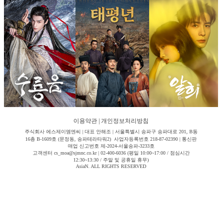
이용약관
|
개인정보처리방침
주식회사 에스제이엠엔씨 | 대표 안해조 | 서울특별시 송파구 송파대로 201, B동
16층 B-1609호 (문정동, 송파테라타워2) 사업자등록번호 218-87-02390 | 통신판
매업 신고번호 제-2024-서울송파-3233호
고객센터 cs_moa@sjmnc.co.kr | 02-400-6036 (평일 10:00~17:00 / 점심시간
12:30~13:30 / 주말 및 공휴일 휴무)
AsiaN. ALL RIGHTS RESERVED