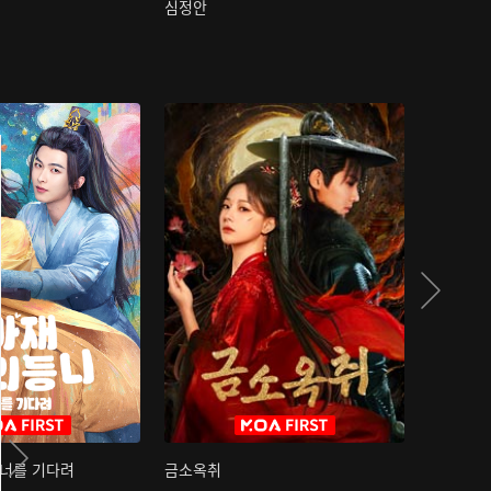
심정안
여과성음유
 너를 기다려
금소옥취
금수택심