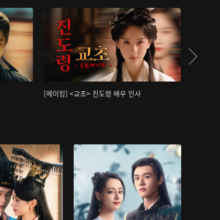
[메이킹] <교초> 진도령 배우 인사
[메이킹]