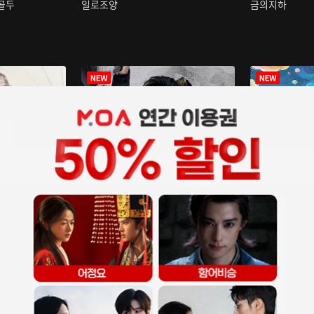
구골두
일로조양
금의지하
장중인
아재저리등니 :