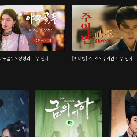
<야구골두> 장정의 배우 인사
[메이킹] <교초> 주익연 배우 인사