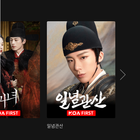
일념관산
국색방화