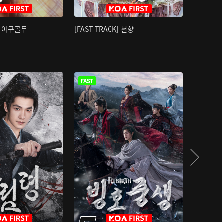
K] 야구골두
[FAST TRACK] 천향
소오강호 