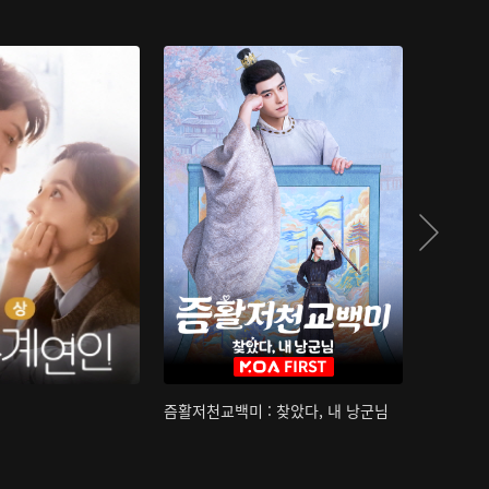
즘활저천교백미 : 찾았다, 내 낭군님
산하침