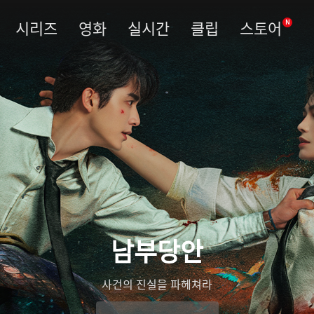
시리즈
영화
실시간
클립
스토어
N
남부당안
사건의 진실을 파헤쳐라