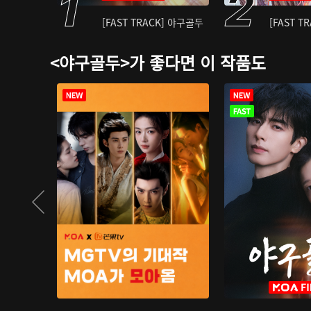
[FAST TRACK] 야구골두
[FAST T
<야구골두>가 좋다면 이 작품도