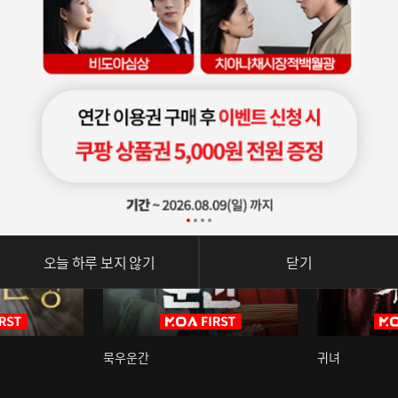
오늘 하루 보지 않기
닫기
묵우운간
귀녀