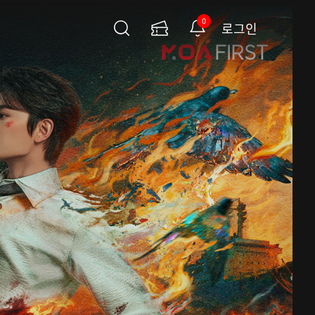
0
로그인
검
이
알
색
용
림
권
페
이
지