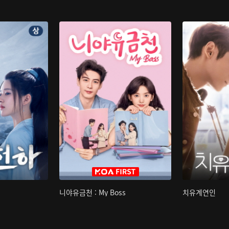
니야유금천 : My Boss
치유계연인