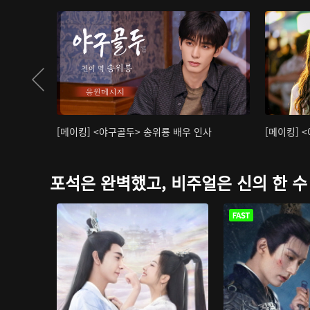
[메이킹] <야구골두> 송위룡 배우 인사
[메이킹] 
포석은 완벽했고, 비주얼은 신의 한 수