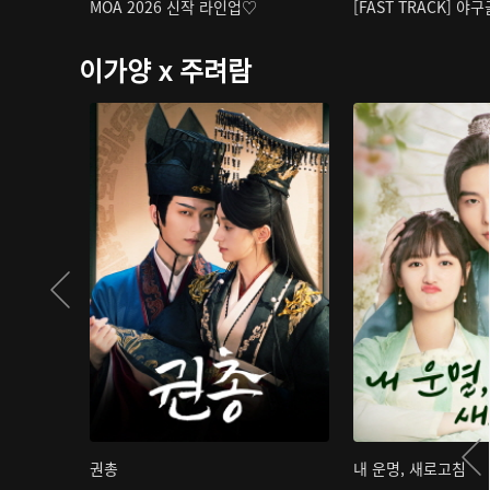
MOA 2026 신작 라인업♡
[FAST TRACK] 야
이가양 x 주려람
권총
내 운명, 새로고침