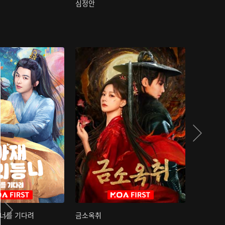
심정안
여과성음유
 너를 기다려
금소옥취
금수택심