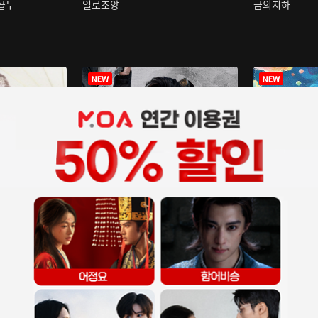
구골두
일로조양
금의지하
장중인
아재저리등니 :