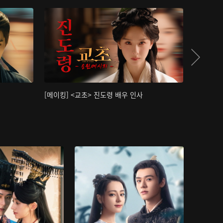
[메이킹] <교초> 진도령 배우 인사
[메이킹]