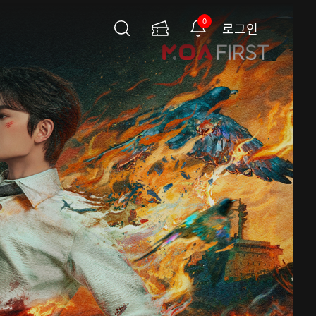
0
로그인
검
이
알
색
용
림
권
페
이
지