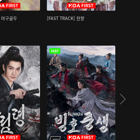
K] 야구골두
[FAST TRACK] 천향
소오강호 