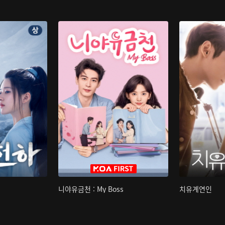
니야유금천 : My Boss
치유계연인