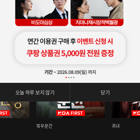
오늘 하루 보지 않기
닫기
묵우운간
귀녀