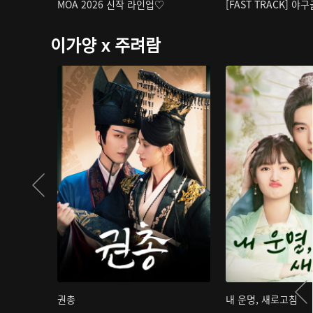
MOA 2026 신작 라인업♡
[FAST TRACK] 야
이가양 x 주려람
권총
내 운명, 새로고침