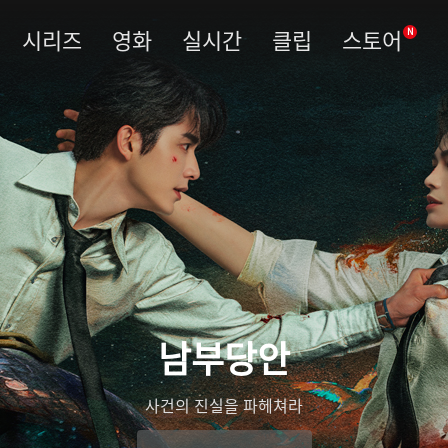
시리즈
영화
실시간
클립
스토어
N
남부당안
사건의 진실을 파헤쳐라