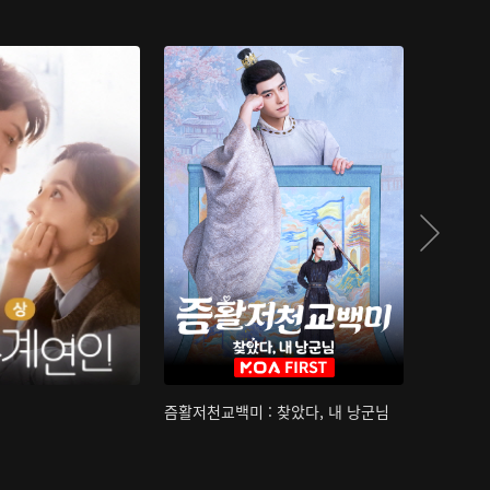
즘활저천교백미 : 찾았다, 내 낭군님
산하침