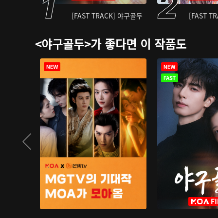
[FAST TRACK] 야구골두
[FAST T
<야구골두>가 좋다면 이 작품도