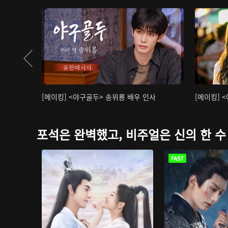
[메이킹] <야구골두> 송위룡 배우 인사
[메이킹] 
포석은 완벽했고, 비주얼은 신의 한 수