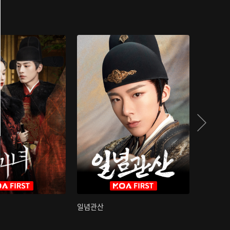
일념관산
국색방화