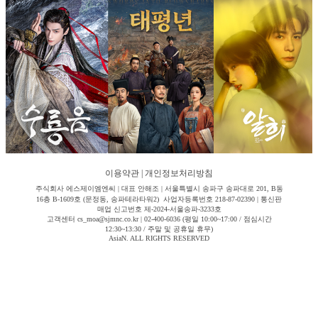
이용약관
|
개인정보처리방침
주식회사 에스제이엠엔씨 | 대표 안해조 | 서울특별시 송파구 송파대로 201, B동
16층 B-1609호 (문정동, 송파테라타워2) 사업자등록번호 218-87-02390 | 통신판
매업 신고번호 제-2024-서울송파-3233호
고객센터 cs_moa@sjmnc.co.kr | 02-400-6036 (평일 10:00~17:00 / 점심시간
12:30~13:30 / 주말 및 공휴일 휴무)
AsiaN. ALL RIGHTS RESERVED