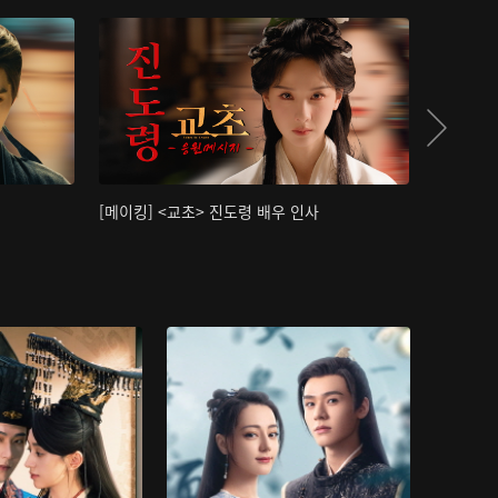
[메이킹] <교초> 진도령 배우 인사
[메이킹]