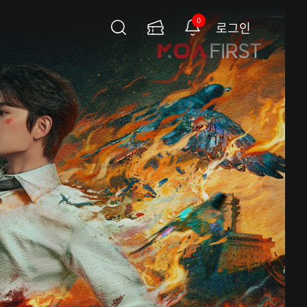
0
로그인
검
이
알
색
용
림
권
페
이
지