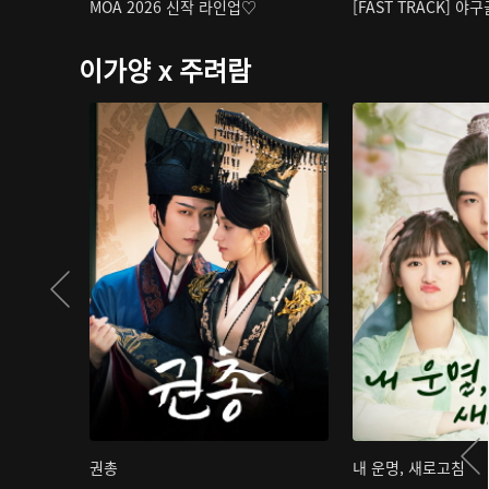
MOA 2026 신작 라인업♡
[FAST TRACK] 야
이가양 x 주려람
권총
내 운명, 새로고침