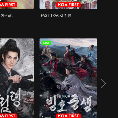
K] 야구골두
[FAST TRACK] 천향
소오강호 