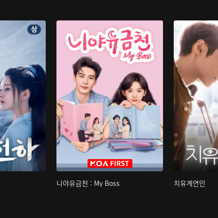
니야유금천 : My Boss
치유계연인