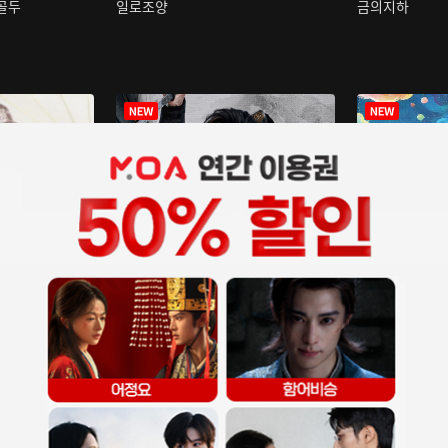
구골두
일로조양
금의지하
장중인
아재저리등니 :