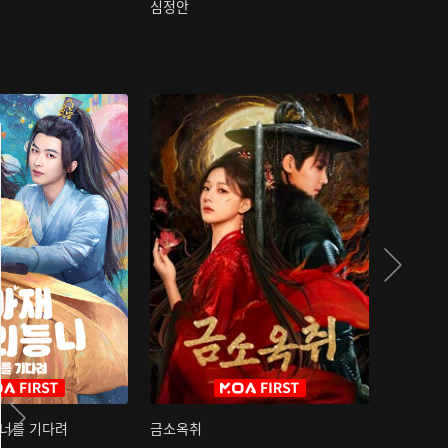
심정안
여과성음유
 너를 기다려
금소옥취
금수택심