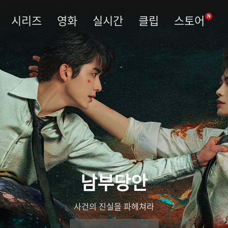
시리즈
영화
실시간
클립
스토어
N
남부당안
사건의 진실을 파헤쳐라