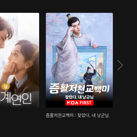
즘활저천교백미 : 찾았다, 내 낭군님
산하침