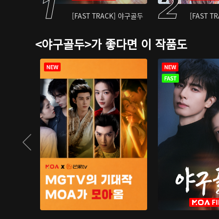
[FAST TRACK] 야구골두
[FAST T
<야구골두>가 좋다면 이 작품도