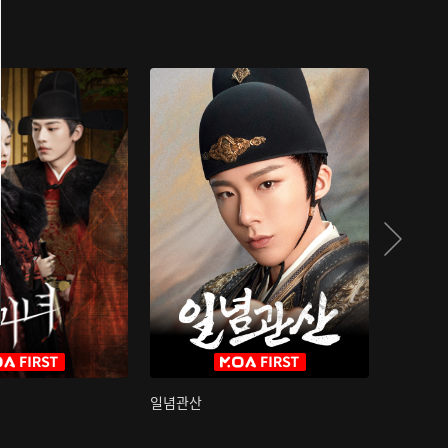
일념관산
국색방화