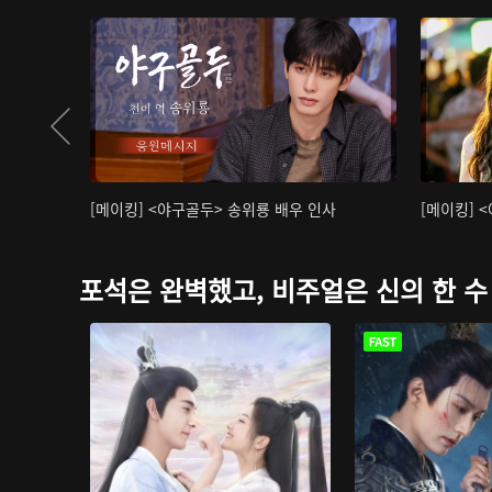
[메이킹] <야구골두> 송위룡 배우 인사
[메이킹] 
포석은 완벽했고, 비주얼은 신의 한 수