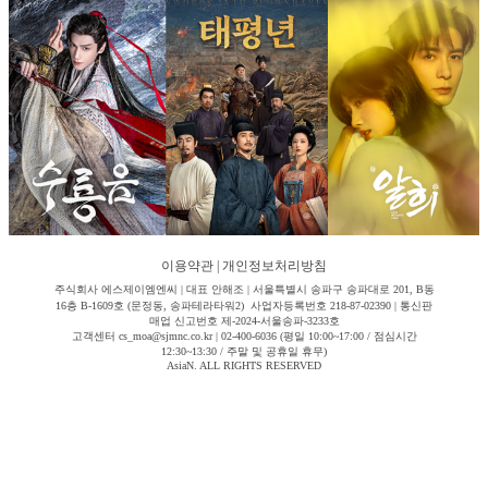
이용약관
|
개인정보처리방침
주식회사 에스제이엠엔씨 | 대표 안해조 | 서울특별시 송파구 송파대로 201, B동
16층 B-1609호 (문정동, 송파테라타워2) 사업자등록번호 218-87-02390 | 통신판
매업 신고번호 제-2024-서울송파-3233호
고객센터 cs_moa@sjmnc.co.kr | 02-400-6036 (평일 10:00~17:00 / 점심시간
12:30~13:30 / 주말 및 공휴일 휴무)
AsiaN. ALL RIGHTS RESERVED