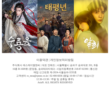
이용약관
|
개인정보처리방침
주식회사 에스제이엠엔씨 | 대표 안해조 | 서울특별시 송파구 송파대로 201, B동
16층 B-1609호 (문정동, 송파테라타워2) 사업자등록번호 218-87-02390 | 통신판
매업 신고번호 제-2024-서울송파-3233호
고객센터 cs_moa@sjmnc.co.kr | 02-400-6036 (평일 10:00~17:00 / 점심시간
12:30~13:30 / 주말 및 공휴일 휴무)
AsiaN. ALL RIGHTS RESERVED