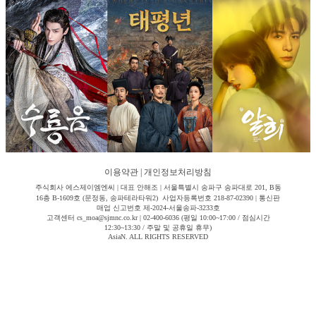
이용약관
|
개인정보처리방침
주식회사 에스제이엠엔씨 | 대표 안해조 | 서울특별시 송파구 송파대로 201, B동
16층 B-1609호 (문정동, 송파테라타워2) 사업자등록번호 218-87-02390 | 통신판
매업 신고번호 제-2024-서울송파-3233호
고객센터 cs_moa@sjmnc.co.kr | 02-400-6036 (평일 10:00~17:00 / 점심시간
12:30~13:30 / 주말 및 공휴일 휴무)
AsiaN. ALL RIGHTS RESERVED