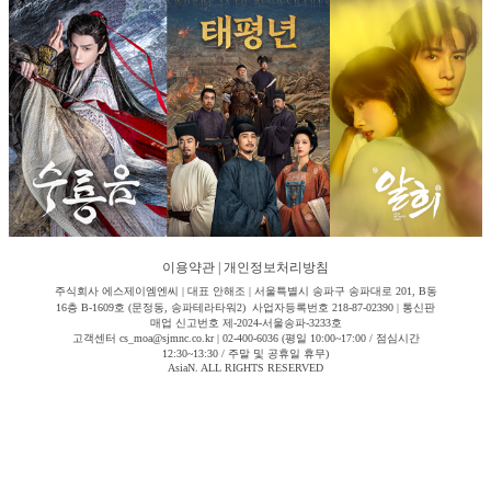
이용약관
|
개인정보처리방침
주식회사 에스제이엠엔씨 | 대표 안해조 | 서울특별시 송파구 송파대로 201, B동
16층 B-1609호 (문정동, 송파테라타워2) 사업자등록번호 218-87-02390 | 통신판
매업 신고번호 제-2024-서울송파-3233호
고객센터 cs_moa@sjmnc.co.kr | 02-400-6036 (평일 10:00~17:00 / 점심시간
12:30~13:30 / 주말 및 공휴일 휴무)
AsiaN. ALL RIGHTS RESERVED