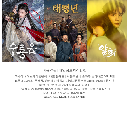
이용약관
|
개인정보처리방침
주식회사 에스제이엠엔씨 | 대표 안해조 | 서울특별시 송파구 송파대로 201, B동
16층 B-1609호 (문정동, 송파테라타워2) 사업자등록번호 218-87-02390 | 통신판
매업 신고번호 제-2024-서울송파-3233호
고객센터 cs_moa@sjmnc.co.kr | 02-400-6036 (평일 10:00~17:00 / 점심시간
12:30~13:30 / 주말 및 공휴일 휴무)
AsiaN. ALL RIGHTS RESERVED