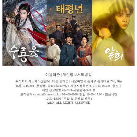
이용약관
|
개인정보처리방침
주식회사 에스제이엠엔씨 | 대표 안해조 | 서울특별시 송파구 송파대로 201, B동
16층 B-1609호 (문정동, 송파테라타워2) 사업자등록번호 218-87-02390 | 통신판
매업 신고번호 제-2024-서울송파-3233호
고객센터 cs_moa@sjmnc.co.kr | 02-400-6036 (평일 10:00~17:00 / 점심시간
12:30~13:30 / 주말 및 공휴일 휴무)
AsiaN. ALL RIGHTS RESERVED