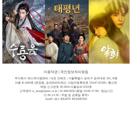
이용약관
|
개인정보처리방침
주식회사 에스제이엠엔씨 | 대표 안해조 | 서울특별시 송파구 송파대로 201, B동
16층 B-1609호 (문정동, 송파테라타워2) 사업자등록번호 218-87-02390 | 통신판
매업 신고번호 제-2024-서울송파-3233호
고객센터 cs_moa@sjmnc.co.kr | 02-400-6036 (평일 10:00~17:00 / 점심시간
12:30~13:30 / 주말 및 공휴일 휴무)
AsiaN. ALL RIGHTS RESERVED