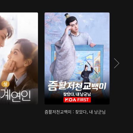
즘활저천교백미 : 찾았다, 내 낭군님
산하침