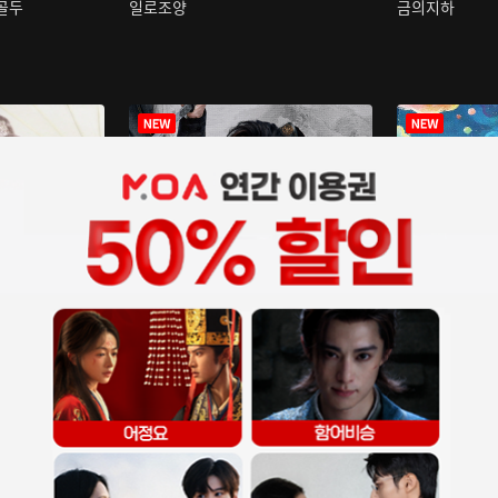
구골두
일로조양
금의지하
장중인
아재저리등니 :