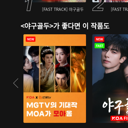
[FAST TRACK] 야구골두
[FAST T
<야구골두>가 좋다면 이 작품도