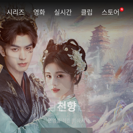
시리즈
영화
실시간
클립
스토어
N
남부당안
사건의 진실을 파헤쳐라