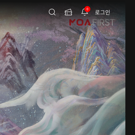
0
로그인
검
이
알
색
용
림
권
페
이
지