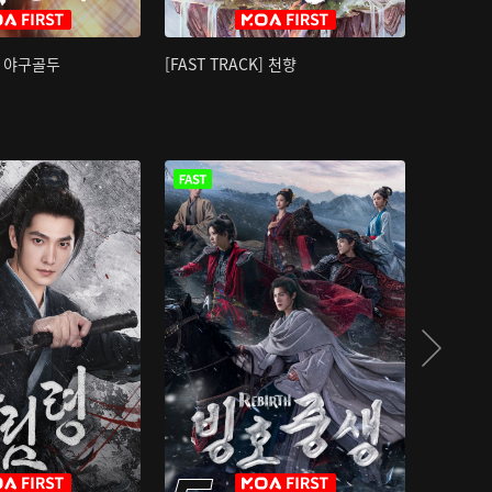
K] 야구골두
[FAST TRACK] 천향
소오강호 