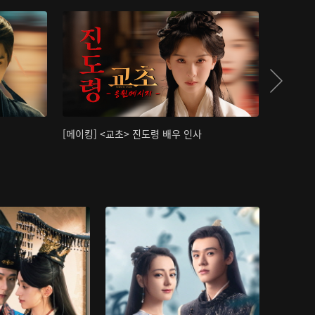
[메이킹] <교초> 진도령 배우 인사
[메이킹]