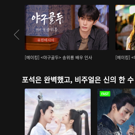
[메이킹] <야구골두> 송위룡 배우 인사
[메이킹] 
포석은 완벽했고, 비주얼은 신의 한 수