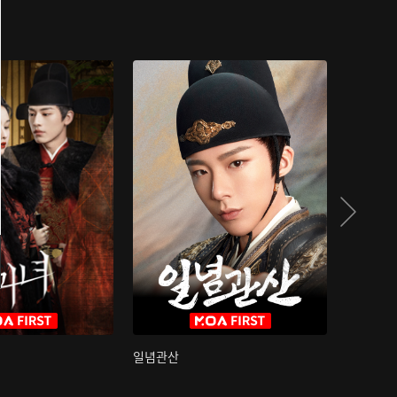
일념관산
국색방화