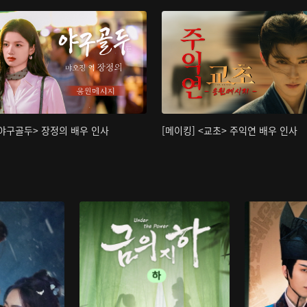
<야구골두> 장정의 배우 인사
[메이킹] <교초> 주익연 배우 인사