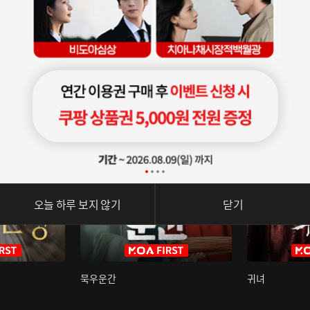
오늘 하루 보지 않기
닫기
묵우운간
귀녀