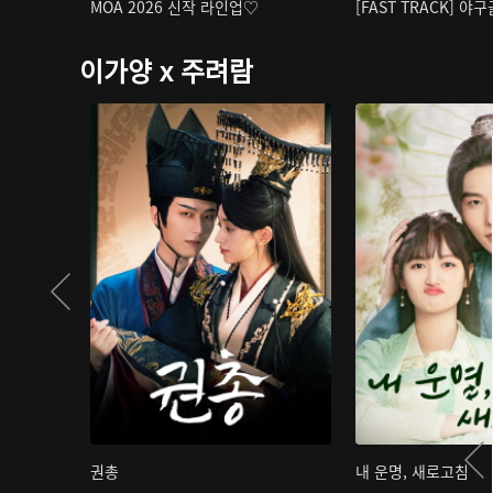
MOA 2026 신작 라인업♡
[FAST TRACK] 야
이가양 x 주려람
권총
내 운명, 새로고침