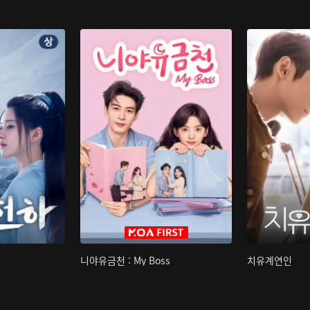
니야유금천 : My Boss
치유계연인