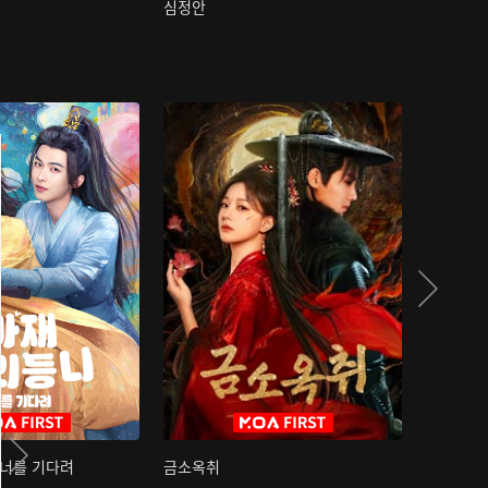
심정안
여과성음유
 너를 기다려
금소옥취
금수택심